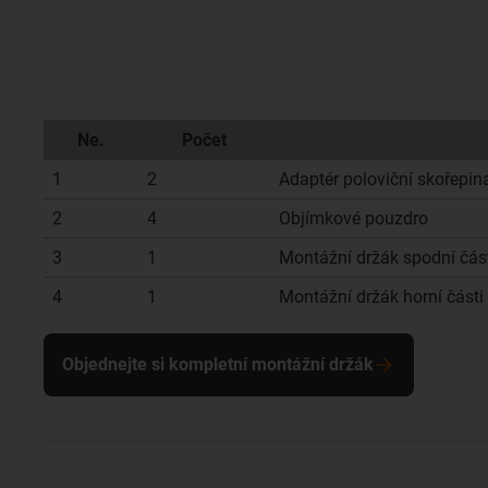
Ne.
Počet
1
2
Adaptér poloviční skořepina
2
4
Objímkové pouzdro
3
1
Montážní držák spodní část
4
1
Montážní držák horní části 
Objednejte si kompletní montážní držák