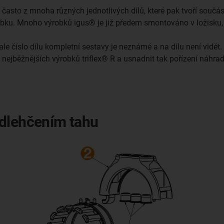
 často z mnoha různých jednotlivých dílů, které pak tvoří souč
u. Mnoho výrobků igus® je již předem smontováno v ložisku, c
ale číslo dílu kompletní sestavy je neznámé a na dílu není vidět.
nejběžnějších výrobků triflex® R a usnadnit tak pořízení náhrad
odlehčením tahu