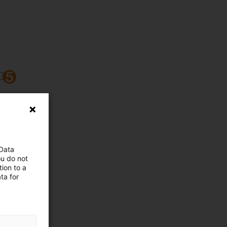
 Data
ou do not
ion to a
ta for