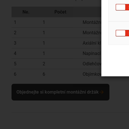
Ne.
Počet
1
1
Montážní držák spodní
2
1
Montážní držák horní č
3
1
Axiální kluzná podložk
4
1
Napínací páka
5
2
Odlehčovací kroužek
6
6
Objímkové pouzdro
Objednejte si kompletní montážní držák