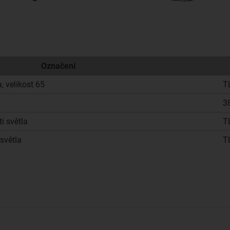
Označení
, velikost 65
T
3
i světla
T
světla
T