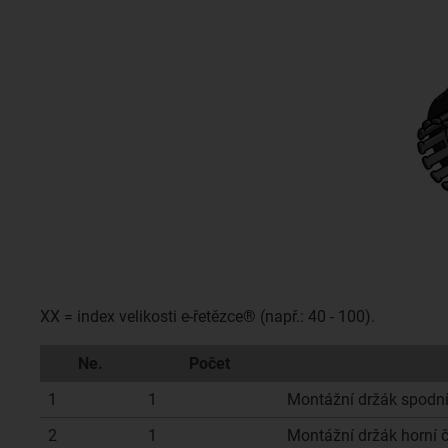
XX = index velikosti e-řetězce® (např.: 40 - 100).
Ne.
Počet
1
1
Montážní držák spodní
2
1
Montážní držák horní č