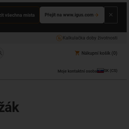
Přejít na www.igus.com
it všechna místa
Kalkulačka doby životnosti
Nákupní košík
(0)
SK
(
CS
)
Moje kontaktní osoba
ržák