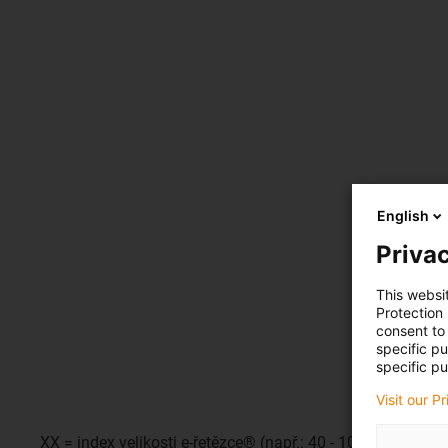
English
Privac
This websi
Protection
consent to 
specific p
specific pu
Visit our P
XX = index velikosti e-řetězce® (např.: 40 - 100).