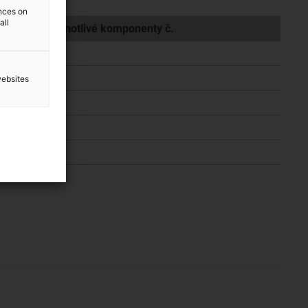
ences on
all
Jednotlivé komponenty č.
websites