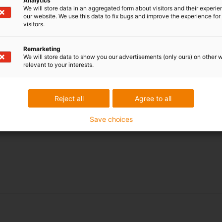
Analytics
We will store data in an aggregated form about visitors and their experi
our website. We use this data to fix bugs and improve the experience for 
Označení
visitors.
 části
TR.XX.001
Remarketing
ásti
TR.XX.002
We will store data to show you our advertisements (only ours) on other 
relevant to your interests.
a
TR.XX.003
TR.XX.004
Reject all
Agree to all
TR.XX.005
Save choices
3803