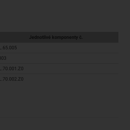
Jednotlivé komponenty č.
L.65.005
803
L.70.001.Z0
L.70.002.Z0