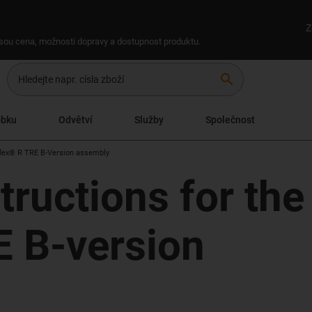
Z
 jsou cena, možnosti dopravy a dostupnost produktu.
search
obku
Odvětví
Služby
Společnost
iflex® R TRE B-Version assembly
ructions for the
E B-version