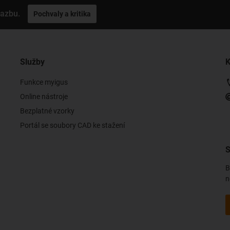
vazbu.
Pochvaly a kritika
Služby
K
Funkce myigus
Online nástroje
Bezplatné vzorky
Portál se soubory CAD ke stažení
S
B
n