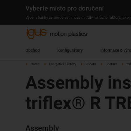
Vyberte místo pro doručení
Výběr stránky země/oblasti může mít vliv na různé faktory, jako
Obchod
Konfigurátory
Informace o výr
Home
Energetické řetězy
Robots
Contact
tr
Assembly inst
triflex® R TR
Assembly