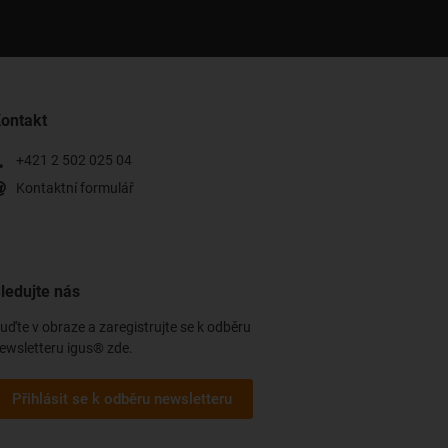
ontakt
+421 2 502 025 04
Kontaktní formulář
ledujte nás
uďte v obraze a zaregistrujte se k odběru
ewsletteru igus® zde.
Přihlásit se k odběru newsletteru