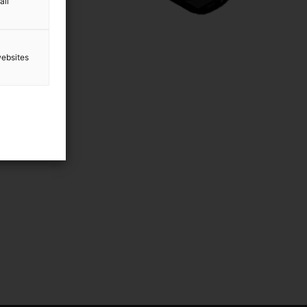
all
websites