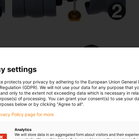
equires a disassembly tool in
y settings
te protects your privacy by adhering to the European Union General
 Regulation (GDPR). We will not use your data for any purpose that y
and only to the extent not exceeding data which is necessary in relat
urpose(s) of processing. You can grant your consent(s) to use your da
rposes below or by clicking "Agree to all".
rivacy Policy page for more
Analytics
We will store data in an aggregated form about visitors and their experi