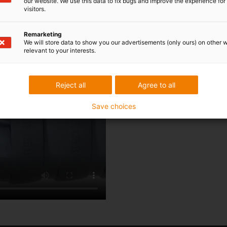
our website. We use this data to fix bugs and improve the experience for 
visitors.
Remarketing
We will store data to show you our advertisements (only ours) on other 
relevant to your interests.
Reject all
Agree to all
Save choices