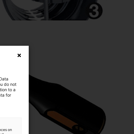
 Data
ou do not
ion to a
ta for
ences on