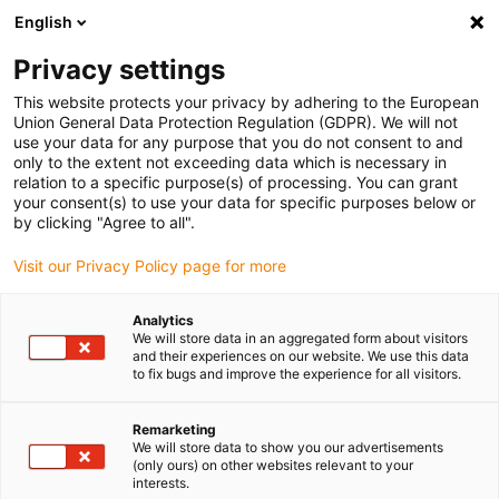
English
Vyberte místo pro doručení
Privacy settings
Výběr stránky země/oblasti může ovlivnit různé faktory
This website protects your privacy by adhering to the European
Union General Data Protection Regulation (GDPR). We will not
Zobrazit všechna místa
use your data for any purpose that you do not consent to and
only to the extent not exceeding data which is necessary in
relation to a specific purpose(s) of processing. You can grant
Přejít na www.igus.com
your consent(s) to use your data for specific purposes below or
by clicking "Agree to all".
Visit our Privacy Policy page for more
(0)
Analytics
We will store data in an aggregated form about visitors
Domovská stránka
Produkty
and their experiences on our website. We use this data
to fix bugs and improve the experience for all visitors.
Teleskopický Systém Triflex R TRX
Remarketing
We will store data to show you our advertisements
TRX přináší revoluci v 3D
(only ours) on other websites relevant to your
interests.