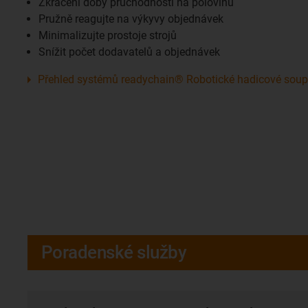
Zkrácení doby průchodnosti na polovinu
Pružně reagujte na výkyvy objednávek
Minimalizujte prostoje strojů
Snížit počet dodavatelů a objednávek
Přehled systémů readychain® Robotické hadicové soup
Poradenské služby