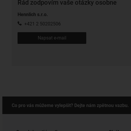
Rád zodpovím vaše otázky osobne
Hennlich s.r.o.
+421 2 50202506
Napsat e-mail
Co pro vás můžeme vylepšit? Dejte nám zpětnou vazbu.