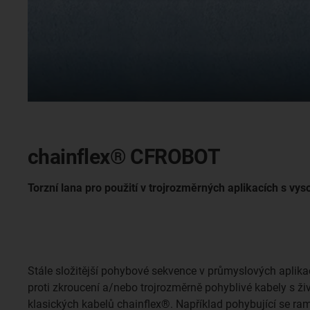
chainflex® CFROBOT
Torzní lana pro použití v trojrozměrných aplikacích s v
Stále složitější pohybové sekvence v průmyslových aplika
proti zkroucení a/nebo trojrozměrně pohyblivé kabely s ži
klasických kabelů chainflex®. Například pohybující se ra