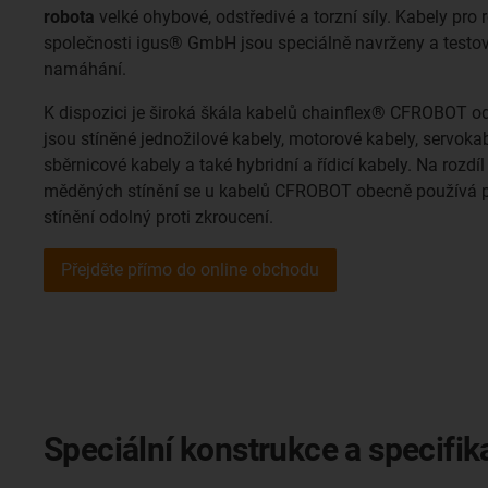
robota
velké ohybové, odstředivé a torzní síly. Kabely pro
společnosti igus® GmbH jsou speciálně navrženy a testov
namáhání.
K dispozici je široká škála kabelů chainflex® CFROBOT od
jsou stíněné jednožilové kabely, motorové kabely, servoka
sběrnicové kabely a také hybridní a řídicí kabely. Na rozd
měděných stínění se u kabelů CFROBOT obecně používá 
stínění odolný proti zkroucení.
Přejděte přímo do online obchodu
Speciální konstrukce a specifik