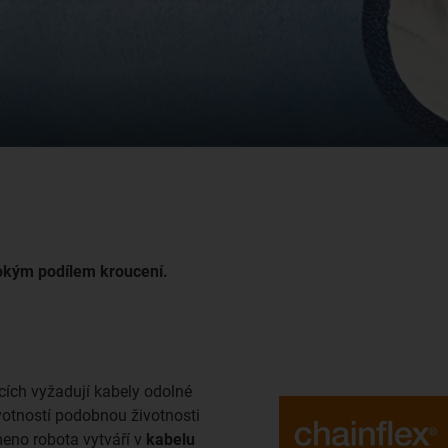
ysokým podílem kroucení.
cích vyžadují kabely odolné
votností podobnou životnosti
meno robota vytváří v
kabelu