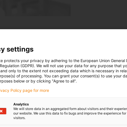
y settings
te protects your privacy by adhering to the European Union General
 Regulation (GDPR). We will not use your data for any purpose that y
and only to the extent not exceeding data which is necessary in relat
kabely chainflex pro náročné r
urpose(s) of processing. You can grant your consent(s) to use your da
rposes below or by clicking "Agree to all".
Společnost Wandres GmbH se specializuje na vývoj a vý
rivacy Policy page for more
systémů. Bezpečné a pečlivé odstranění prachu, vláken
předpokladem mnoha výrobních procesů pro výrobu vysoc
Analytics
We will store data in an aggregated form about visitors and their experi
roboty chráněny před mechanickým poškozením, byly k
our website. We use this data to fix bugs and improve the experience for 
dodávanými z výroby. Ty však nevydržely nepřetržitý pro
visitors.
což způsobilo zastavení celého testovacího zařízení.