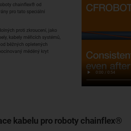
 roboty chainflex® od
ány pro tato speciální
olných proti zkroucení, jako
bely, kabely měřicích systémů,
íl od běžných opletených
pocínovaný měděný kryt
ace kabelu pro roboty chainflex®