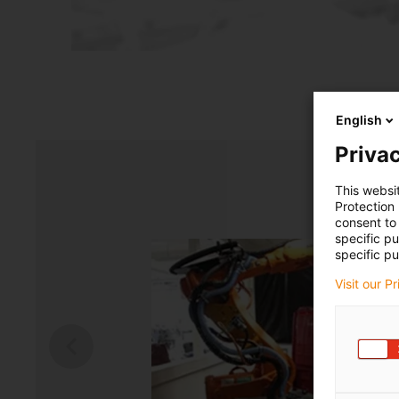
English
Privac
This websi
Protection
consent to 
specific p
specific pu
Visit our P