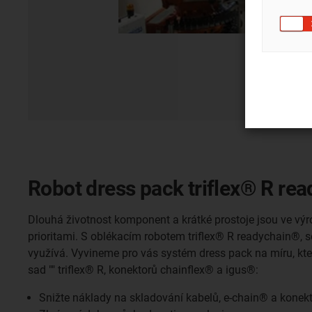
Robot dress pack triflex® R re
Dlouhá životnost komponent a krátké prostoje jsou ve výr
prioritami. S oblékacím robotem triflex® R readychain®, s
využívá. Vyvineme pro vás systém dress pack na míru, kte
sad "" triflex® R, konektorů chainflex® a igus®:
Snižte náklady na skladování kabelů, e-chain® a konekt