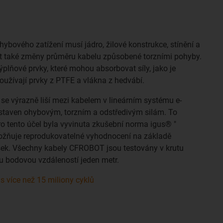
bového zatížení musí jádro, žilové konstrukce, stínění a
t také změny průměru kabelu způsobené torzními pohyby.
ýplňové prvky, které mohou absorbovat síly, jako je
oužívají prvky z PTFE a vlákna z hedvábí.
e výrazně liší mezi kabelem v lineárním systému e-
ystaven ohybovým, torzním a odstředivým silám. To
ro tento účel byla vyvinuta zkušební norma igus® "
možňuje reprodukovatelné vyhodnocení na základě
ek. Všechny kabely CFROBOT jsou testovány v krutu
u bodovou vzdáleností jeden metr.
 více než 15 miliony cyklů