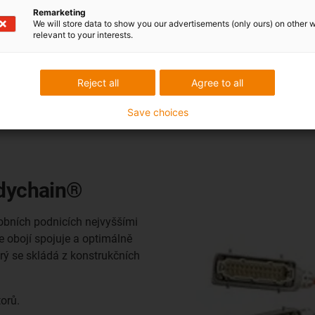
Remarketing
Víceosé roboty
We will store data to show you our advertisements (only ours) on other 
relevant to your interests.
Reject all
Agree to all
Save choices
adychain®
obních podnicích nejvyššími
e obojí spojuje a optimálně
rý se skládá z konstrukčních
orů.