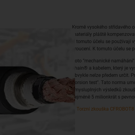
Kromě vysokého střídavého ohy
materiály pláště kompenzova
K tomuto účelu se používají v
kroucení. K tomuto účelu se p
Toto "mechanické namáhání" s
chain® a kabelem, který je v
obvykle nelze předem určit. P
Torsion test". Tato norma u
smysluplných výsledků zkouš
nejméně 5 milionkrát s pevno
Torzní zkouška CFROBOT8 s