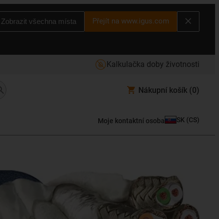
Přejít na www.igus.com
Zobrazit všechna místa
Kalkulačka doby životnosti
Nákupní košík
(0)
SK
(
CS
)
Moje kontaktní osoba