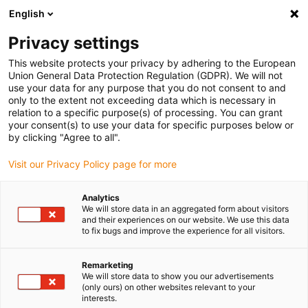
English
Vyberte místo pro doručení
Privacy settings
Výběr stránky země/oblasti může ovlivnit různé faktory
This website protects your privacy by adhering to the European
Union General Data Protection Regulation (GDPR). We will not
Zobrazit všechna místa
use your data for any purpose that you do not consent to and
only to the extent not exceeding data which is necessary in
Přejít na www.igus.com
relation to a specific purpose(s) of processing. You can grant
your consent(s) to use your data for specific purposes below or
by clicking "Agree to all".
(0)
Visit our Privacy Policy page for more
Domovská stránka
Produkty
Válečkové Energetické Řetězy
Analytics
We will store data in an aggregated form about visitors
and their experiences on our website. We use this data
to fix bugs and improve the experience for all visitors.
Válečkové energetické
Remarketing
řetězy - valivé místo
We will store data to show you our advertisements
(only ours) on other websites relevant to your
klouzavých
interests.