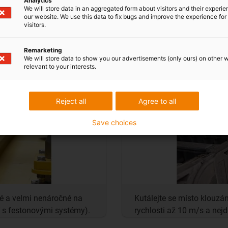
Analytics
We will store data in an aggregated form about visitors and their experi
our website. We use this data to fix bugs and improve the experience for 
visitors.
Remarketing
We will store data to show you our advertisements (only ours) on other 
relevant to your interests.
Reject all
Agree to all
Save choices
é a velmi nenáročné na
Kutálejte se místo klouzá
í s festonovými systémy).
rychlosti až 10 m/s a nejd