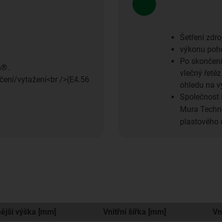
Šetření zdr
výkonu poho
Po skončení
s®.
vlečný řetě
lačení/vytažení<br />(E4.56
ohledu na v
Společnost 
Mura Techno
plastového 
ější výška [mm]
Vnitřní šířka [mm]
Vn