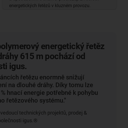
energetických řetězů v kluzném provozu.
polymerový energetický řetěz
dráhy 615 m pochází od
ti igus.
láncích řetězu enormně snižují
ření na dlouhé dráhy. Díky tomu lze
7 % hnací energie potřebné k pohybu
ho řetězového systému."
 vedoucí technických projektů, prodej &
olečnosti igus.®