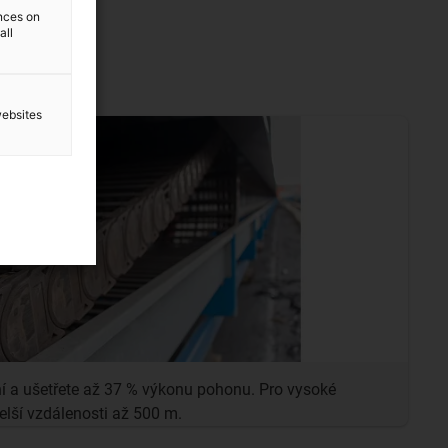
ences on
all
websites
ní a ušetřete až 37 % výkonu pohonu. Pro vysoké
elší vzdálenosti až 500 m.