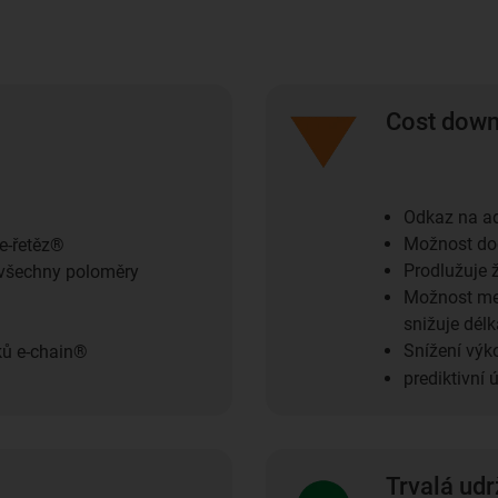
Cost dow
Odkaz na ad
Možnost do
e-řetěz®
Prodlužuje 
o všechny poloměry
Možnost me
snižuje dél
Snížení výk
ků e-chain®
prediktivní 
Trvalá udr