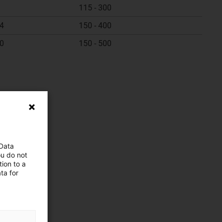
115 - 300
34
150 - 400
50
150 - 500
 Data
ou do not
ion to a
ta for