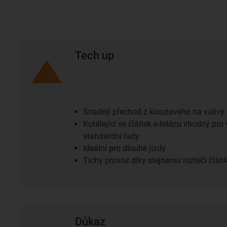
Tech up
Snadný přechod z klouzavého na valivý 
Kutálející se článek e-řetězu vhodný pr
standardní řady
Ideální pro dlouhé jízdy
Tichý provoz díky stejnému rozteči člán
Důkaz