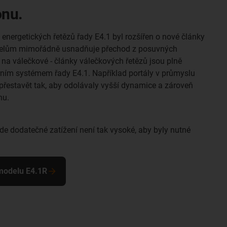
onu.
energetických řetězů řady E4.1 byl rozšířen o nové články
atelům mimořádně usnadňuje přechod z posuvných
na válečkové - články válečkových řetězů jsou plně
ním systémem řady E4.1. Například portály v průmyslu
přestavět tak, aby odolávaly vyšší dynamice a zároveň
nu.
kde dodatečné zatížení není tak vysoké, aby byly nutné
 modelu E4.1R