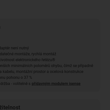
n
aptér není nutný
datečné montáže, rychlá montáž
životnost elektronického řetězu®
nších minimálních poloměrů ohybu, čímž se případně
ka kabelu, montážní prostor a ocelová konstrukce
onu pohonu o 37 %
údržba - volitelně s
přídavným modulem isense
žitelnost