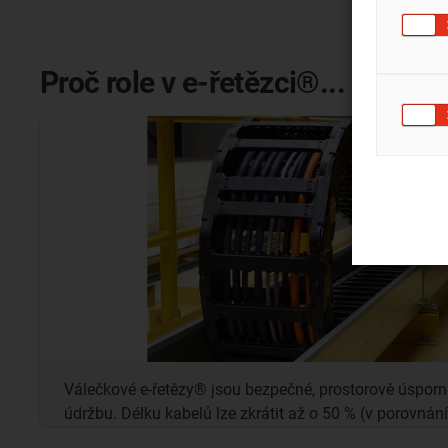
Proč role v e-řetězci®...
Válečkové e-řetězy® jsou bezpečné, prostorově úsporn
údržbu. Délku kabelů lze zkrátit až o 50 % (v porovnán