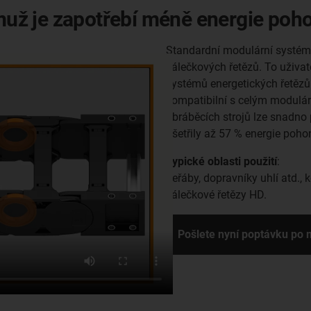
emuž je zapotřebí méně energie poh
Standardní modulární systém 
válečkových řetězů. To uživ
systémů energetických řetězů 
kompatibilní s celým modulár
obráběcích strojů lze snadno 
ušetřily až 57 % energie poho
Typické oblasti použití
:
Jeřáby, dopravníky uhlí atd., 
válečkové řetězy HD.
Pošlete nyní poptávku po