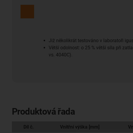
Již několikrát testováno v laboratoři igu
Větší odolnost: o 25 % větší síla při zat
vs. 4040C).
Produktová řada
Díl č.
Vnitřní výška [mm]
Vn