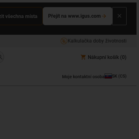
Přejít na www.igus.com
it všechna místa
Kalkulačka doby životnosti
Nákupní košík
(0)
SK
(
CS
)
Moje kontaktní osoba