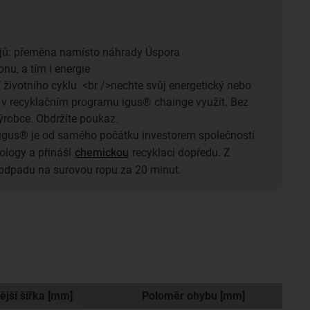
ojů: přeměna namísto náhrady Úspora
nu, a tím i energie
 životního cyklu <br />nechte svůj energetický nebo
z v recyklačním programu igus® chainge využít. Bez
ýrobce. Obdržíte poukaz.
igus® je od samého počátku investorem společnosti
logy a přináší
chemickou
recyklaci dopředu. Z
odpadu na surovou ropu za 20 minut.
ější šířka [mm]
Poloměr ohybu [mm]