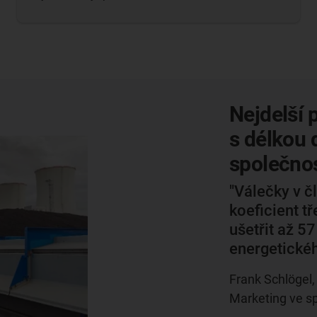
Nejdelší 
s délkou 
společnos
"Válečky v č
koeficient t
ušetřit až 5
energetické
Frank Schlögel,
Marketing ve sp