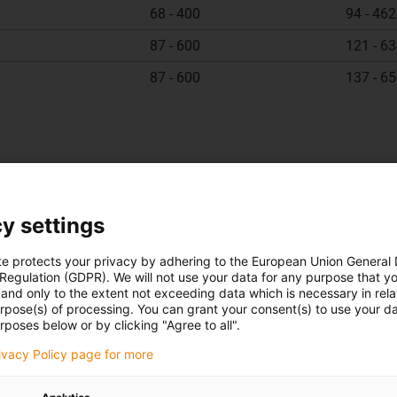
68 - 400
94 - 462
87 - 600
121 - 6
87 - 600
137 - 6
kladem***Dostupné
na
y settings
te protects your privacy by adhering to the European Union General
 Regulation (GDPR). We will not use your data for any purpose that y
and only to the extent not exceeding data which is necessary in relat
urpose(s) of processing. You can grant your consent(s) to use your da
rposes below or by clicking "Agree to all".
rivacy Policy page for more