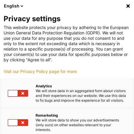
English
Vyberte místo pro doručení
Privacy settings
Výběr stránky země/oblasti může ovlivnit různé faktory
This website protects your privacy by adhering to the European
Union General Data Protection Regulation (GDPR). We will not
Zobrazit všechna místa
use your data for any purpose that you do not consent to and
only to the extent not exceeding data which is necessary in
relation to a specific purpose(s) of processing. You can grant
Přejít na www.igus.com
your consent(s) to use your data for specific purposes below or
by clicking "Agree to all".
Visit our Privacy Policy page for more
(0)
Analytics
We will store data in an aggregated form about visitors
Domovská stránka
Produkty
Horizontální Energetické Řetězy
and their experiences on our website. We use this data
to fix bugs and improve the experience for all visitors.
Energetické řetězy pro
Remarketing
We will store data to show you our advertisements
(only ours) on other websites relevant to your
horizontální dodávku
interests.