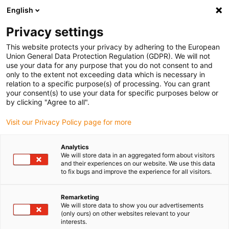
English
Vyberte místo pro doručení
Privacy settings
Výběr stránky země/oblasti může ovlivnit různé faktory
This website protects your privacy by adhering to the European
Union General Data Protection Regulation (GDPR). We will not
Zobrazit všechna místa
use your data for any purpose that you do not consent to and
only to the extent not exceeding data which is necessary in
relation to a specific purpose(s) of processing. You can grant
Přejít na www.igus.com
your consent(s) to use your data for specific purposes below or
by clicking "Agree to all".
Visit our Privacy Policy page for more
(0)
Analytics
We will store data in an aggregated form about visitors
Domovská stránka
Nové produkty
E-Tract AC Horizontální
and their experiences on our website. We use this data
to fix bugs and improve the experience for all visitors.
e-tract AC horizontální
Remarketing
We will store data to show you our advertisements
(only ours) on other websites relevant to your
interests.
Prémiové pohodlí při nabíjení: