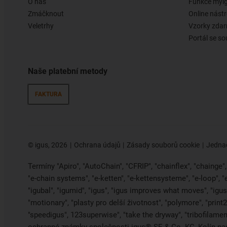
O nás
Funkce myi
Zmáčknout
Online nástr
Veletrhy
Vzorky zda
Portál se so
Naše platební metody
FAKTURA
©
igus, 2026
Ochrana údajů
Zásady souborů cookie
Jednac
Termíny "Apiro", "AutoChain", "CFRIP", "chainflex", "chainge", "
"e-chain systems", "e-ketten", "e-kettensysteme", "e-loop", 
"igubal", "igumid", "igus", "igus improves what moves", "igus:
"motionary", "plasty pro delší životnost", "polymore", "print
"speedigus", 123superwise", "take the dryway", "tribofilament