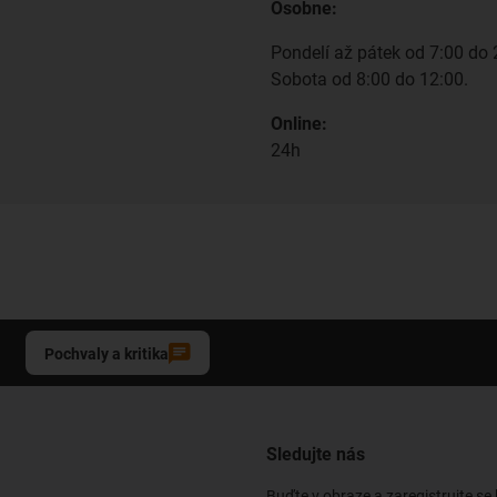
Osobne:
Pondelí až pátek od 7:00 do 
Sobota od 8:00 do 12:00.
Online:
24h
Pochvaly a kritika
Sledujte nás
Buďte v obraze a zaregistrujte se