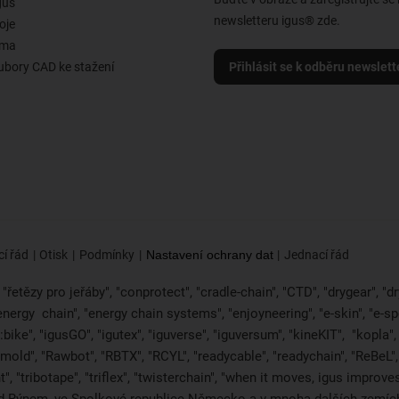
gus
newsletteru igus® zde.
oje
rma
ubory CAD ke stažení
Přihlásit se k odběru newslett
í řád
Otisk
Podmínky
Nastavení ochrany dat
Jednací řád
řetězy pro jeřáby", "conprotect", "cradle-chain", "CTD", "drygear", "dryl
"energy
chain", "energy chain systems", "enjoyneering", "e-skin", "e-spool",
bike", "igusGO", "igutex", "iguverse", "iguversum", "kineKIT",
"kopla"
2mold", "Rawbot", "RBTX", "RCYL", "readycable", "readychain", "ReBeL", 
", "tribotape", "triflex", "twisterchain", "when it moves, igus improv