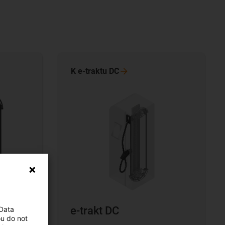
K e-traktu
DC
e-trakt DC
 Data
ou do not