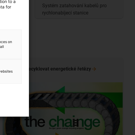
ion to a
Systém zatahování kabelů pro
ta for
íjecí
rychlonabíjecí stanice
ences on
all
Nechat recyklovat energetické
řetězy
websites