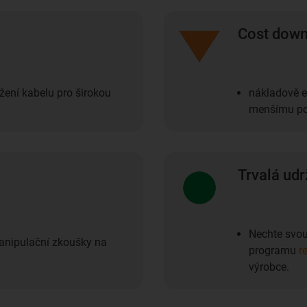
Cost dow
žení kabelu pro širokou
nákladově e
menšímu poč
Trvalá udr
Nechte svou 
manipulační zkoušky na
programu
r
výrobce.