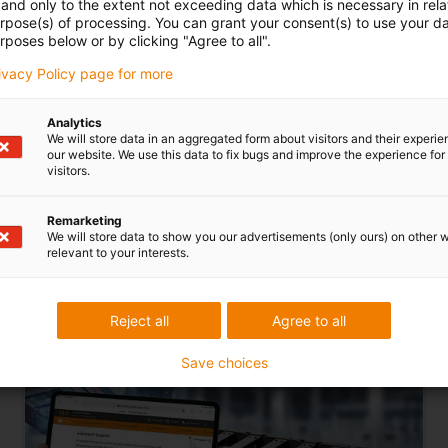
Kompaktní jednotka pro
and only to the extent not exceeding data which is necessary in relat
dení nabíjecích kabelů pro
urpose(s) of processing. You can grant your consent(s) to use your da
zatahování kabelů pro nab
rposes below or by clicking "Agree to all".
 místa AC
stanice pro elektromobily
rivacy Policy page for more
Analytics
We will store data in an aggregated form about visitors and their experi
dující položky
our website. We use this data to fix bugs and improve the experience for 
visitors.
Remarketing
Rychlá konfigurace energetických
řetězců
We will store data to show you our advertisements (only ours) on other 
relevant to your interests.
Reject all
Agree to all
Save choices