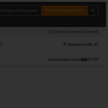
Přejít na www.igus.com
Zobrazit všechna místa
Kalkulačka doby životnosti
Nákupní košík
(0)
SK
(
CS
)
Moje kontaktní osoba