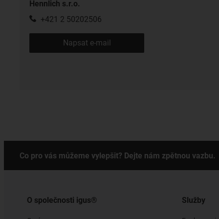
Hennlich s.r.o.
+421 2 50202506
Napsat e-mail
Co pro vás můžeme vylepšit? Dejte nám zpětnou vazbu.
O společnosti igus®
Služby