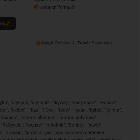
Kontaktní formulář
eru
Jazyk:
Čeština
Země:
Slovensko
in", "dryspin", "dry-tech", "dryway", "easy chain", "e-chain",
 "fixflex", "flizz", "i.Cee", "ibow", "igear", "iglide", "iglidur",
, "manus", "motion plastics", "motion polymers",
"ReCyycle", "reguse", "robolink", "Rohbot", "savfe",
es", "xirodur", "xiros" a "yes" jsou zákonem chráněné