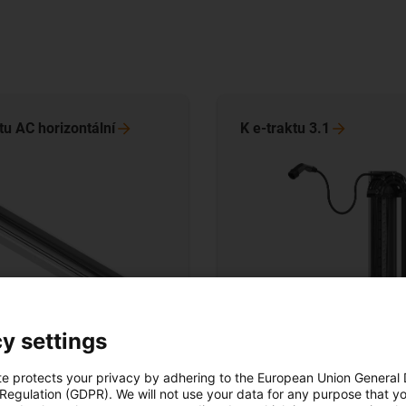
ktu AC
horizontální
K e-traktu
3.1
y settings
e-trakt 3.1
t AC horizontální
te protects your privacy by adhering to the European Union General
 Regulation (GDPR). We will not use your data for any purpose that y