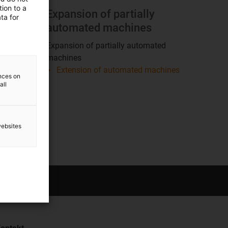
ion to a
Expansion of partially
ta for
automated machines
Expansion of partially automated
machines
Extension of automated machines
ences on
all
websites