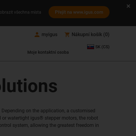
Přejít na www.igus.com
obrazit všechna místa
myigus
Nákupní košík
(
0
)
SK (CS)
Moje kontaktní osoba
lutions
. Depending on the application, a customised
 or watertight igus® stepper motors, the robot
control system, allowing the greatest freedom in