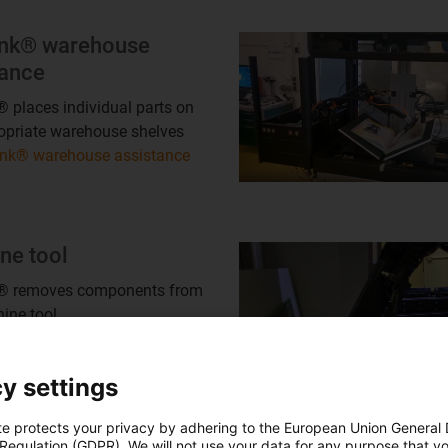
ink® warehouse
tance
® places individual parts on
opriate warehouse shelves
ink® warehouse assistance
ne tool
k® removes components from
ine tool
ne tool
y settings
te protects your privacy by adhering to the European Union General
 Regulation (GDPR). We will not use your data for any purpose that y