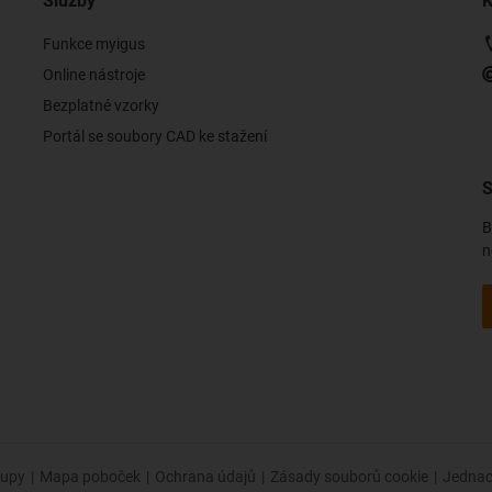
Služby
K
Funkce myigus
Online nástroje
Bezplatné vzorky
Portál se soubory CAD ke stažení
S
B
n
upy
|
Mapa poboček
|
Ochrana údajů
|
Zásady souborů cookie
|
Jednac