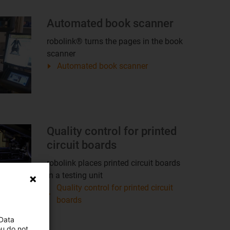
Automated book scanner
robolink® turns the pages in the book
scanner
Automated book scanner
Quality control for printed
circuit boards
robolink places printed circuit boards
in a testing unit
Quality control for printed circuit
boards
 Data
ou do not