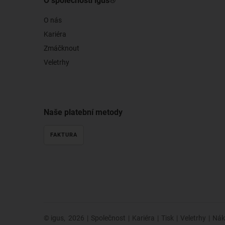
O společnosti igus®
O nás
Kariéra
Zmáčknout
Veletrhy
Naše platební metody
FAKTURA
© igus,
2026
|
Společnost
|
Kariéra
|
Tisk
|
Veletrhy
|
Nák