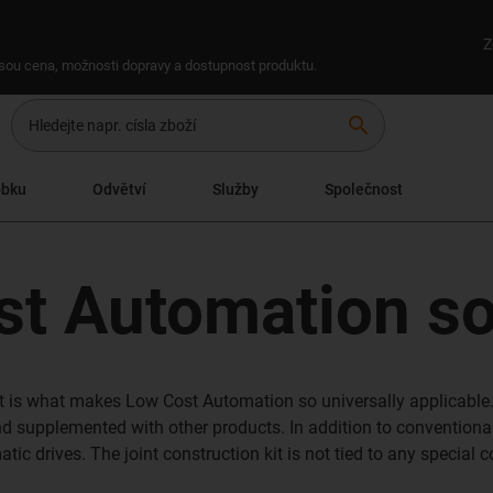
Z
 jsou cena, možnosti dopravy a dostupnost produktu.
search
obku
Odvětví
Služby
Společnost
t Automation so
pt is what makes Low Cost Automation so universally applicable
nd supplemented with other products. In addition to conventional
c drives. The joint construction kit is not tied to any special 