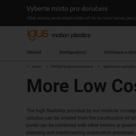
Vyberte místo pro doručení
Výběr stránky země/oblasti může mít vliv na různé faktory, jako
Obchod
Konfigurátory
Informace o výr
Home
Přehled levné automatizace
Application examples
More Low Cos
The high flexibility provided by our modular conce
solution can be created from the construction kit a
joints can be combined with other motors or pneumati
planning and implementing automation processes.