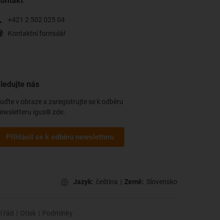
ontakt
+421 2 502 025 04
Kontaktní formulář
ledujte nás
uďte v obraze a zaregistrujte se k odběru
ewsletteru igus® zde.
Přihlásit se k odběru newsletteru
Jazyk:
čeština
|
Země:
Slovensko
í řád
|
Otisk
|
Podmínky