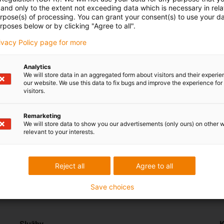
and only to the extent not exceeding data which is necessary in relat
ated packaging of
urpose(s) of processing. You can grant your consent(s) to use your da
ators
rposes below or by clicking "Agree to all".
rivacy Policy page for more
d packaging of respirators
ated packaging of
Analytics
ators
We will store data in an aggregated form about visitors and their experi
our website. We use this data to fix bugs and improve the experience for 
visitors.
Remarketing
We will store data to show you our advertisements (only ours) on other 
relevant to your interests.
Reject all
Agree to all
vazbu.
Pochvaly a kritika
Save choices