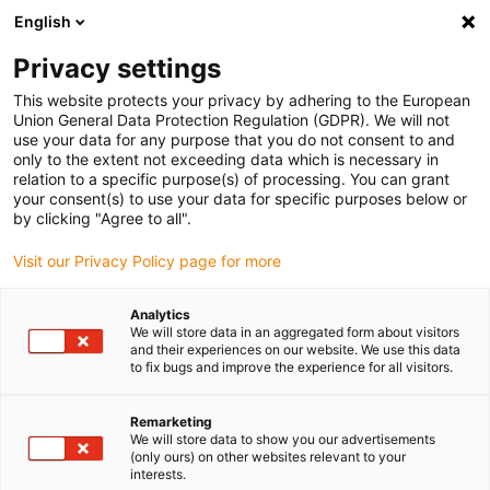
English
Vyberte místo pro doručení
Privacy settings
Výběr stránky země/oblasti může ovlivnit různé faktory
This website protects your privacy by adhering to the European
Union General Data Protection Regulation (GDPR). We will not
Zobrazit všechna místa
use your data for any purpose that you do not consent to and
only to the extent not exceeding data which is necessary in
relation to a specific purpose(s) of processing. You can grant
Přejít na www.igus.com
your consent(s) to use your data for specific purposes below or
by clicking "Agree to all".
Visit our Privacy Policy page for more
(0)
Analytics
We will store data in an aggregated form about visitors
Domovská stránka
Služby
Předváděcí Akce
and their experiences on our website. We use this data
to fix bugs and improve the experience for all visitors.
Předváděcí akce
Remarketing
We will store data to show you our advertisements
(only ours) on other websites relevant to your
zaměřená na levnou
interests.