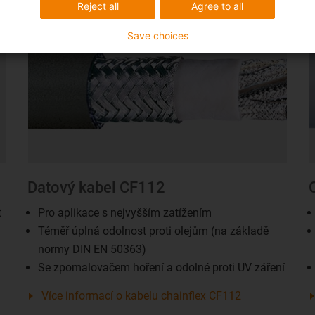
Reject all
Agree to all
Save choices
Datový kabel CF112
t
Pro aplikace s nejvyšším zatížením
Téměř úplná odolnost proti olejům (na základě
normy DIN EN 50363)
Se zpomalovačem hoření a odolné proti UV záření
Více informací o kabelu chainflex CF112