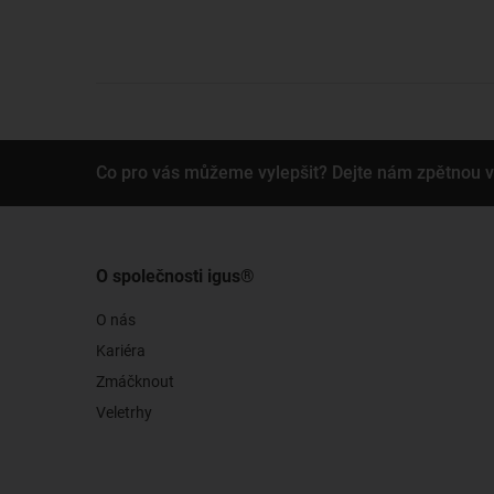
Co pro vás můžeme vylepšit? Dejte nám zpětnou 
O společnosti igus®
O nás
Kariéra
Zmáčknout
Veletrhy