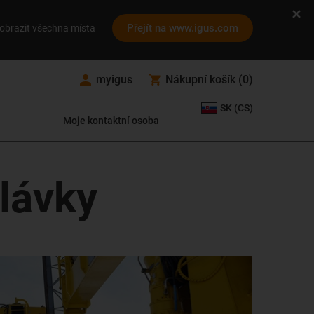
Přejít na www.igus.com
obrazit všechna místa
myigus
Nákupní košík
(
0
)
SK (CS)
Moje kontaktní osoba
lávky