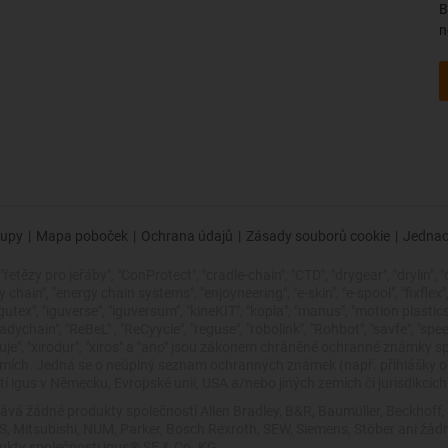
B
n
upy
|
Mapa poboček
|
Ochrana údajů
|
Zásady souborů cookie
|
Jednac
řetězy pro jeřáby", "ConProtect", "cradle-chain", "CTD", "drygear", "drylin", "
ain", "energy chain systems", "enjoyneering", "e-skin", "e-spool", "fixflex", "fli
"igutex", "iguverse", "iguversum", "kineKIT", "kopla", "manus", "motion plasti
dychain", "ReBeL" , "ReCyycle", "reguse", "robolink", "Rohbot", "savfe", "spe
 zlepšuje", "xirodur", "xiros" a "ano" jsou zákonem chráněné ochranné znám
zemích. Jedná se o neúplný seznam ochranných známek (např. přihlášky
 igus v Německu, Evropské unii, USA a/nebo jiných zemích či jurisdikcích
ává žádné produkty společností Allen Bradley, B&R, Baumüller, Beckhoff
VES, Mitsubishi, NUM, Parker, Bosch Rexroth, SEW, Siemens, Stöber ani 
dukty společnosti igus® SE & Co. KG