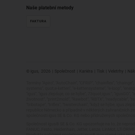
Naše platební metody
FAKTURA
© igus,
2026
|
Společnost
|
Kariéra
|
Tisk
|
Veletrhy
|
Nák
Termíny "Apiro", "AutoChain", "CFRIP", "chainflex", "chainge", "
systems", quot;e-ketten", "e-kettensysteme", "e-loop", "energy ch
"igus", "igus zlepšuje, co se hýbe", 73quot;igus:", "igusGO", 
životnost", "print2mold", "Rawbot", "RBTX", "readycable", "rea
"tribotape", "triflex", "twisterchain", "když se hýbe, igus
republice Německo a případně v některých zahraničních 
společnosti igus SE & Co. KG nebo přidružených společností
Společnost igus® SE & Co. KG upozorňuje na to, že neprod
FANUC, Festo, Heidenhain, Jetter, Lenze, LinMot, LTi DRi
Produkty nabízené společností igus® jsou stejné jako pro