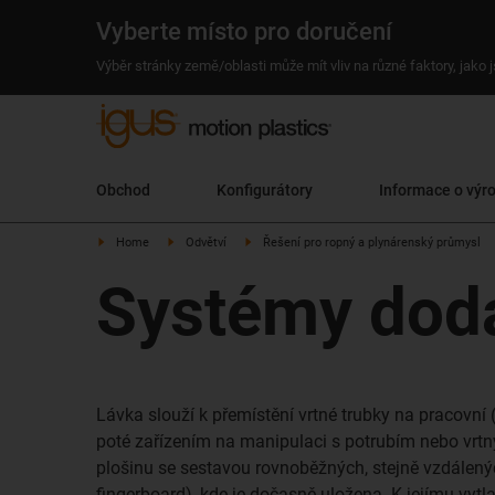
Vyberte místo pro doručení
Výběr stránky země/oblasti může mít vliv na různé faktory, jako
Obchod
Konfigurátory
Informace o výr
Home
Odvětví
Řešení pro ropný a plynárenský průmysl
Systémy dodá
Lávka slouží k přemístění vrtné trubky na pracovní 
poté zařízením na manipulaci s potrubím nebo vrt
plošinu se sestavou rovnoběžných, stejně vzdálenýc
fingerboard), kde je dočasně uložena. K jejímu vytl