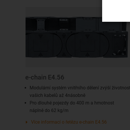
e-chain E4.56
Modulární systém vnitřního dělení zvýší životnos
vašich kabelů až 4násobně
Pro dlouhé pojezdy do 400 m a hmotnost
náplně do 62 kg/m
Více informací o řetězu e-chain E4.56