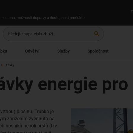
Z
 jsou cena, možnosti dopravy a dostupnost produktu.
search
obku
Odvětví
Služby
Společnost
Lávky
vky energie pro 
(vrtnou) plošinu. Trubka je
ným zařízením zvednuta na
h nosníků neboli prstů (tzv.
ačení nahoru se používají