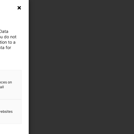
 Data
ou do not
ion to a
ta for
ences on
all
websites