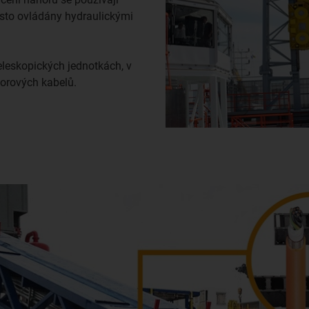
asto ovládány hydraulickými
eleskopických jednotkách, v
torových kabelů.