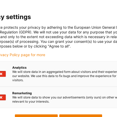
y settings
te protects your privacy by adhering to the European Union General
 Regulation (GDPR). We will not use your data for any purpose that y
and only to the extent not exceeding data which is necessary in relat
urpose(s) of processing. You can grant your consent(s) to use your da
rposes below or by clicking "Agree to all".
rivacy Policy page for more
Analytics
Servo kabel CF27
We will store data in an aggregated form about visitors and their experi
our website. We use this data to fix bugs and improve the experience for 
t
Pro aplikace s nejvyšším zatížením
visitors.
Téměř úplná odolnost proti olejům (na základě
normy DIN EN 50363-10-2)
Remarketing
We will store data to show you our advertisements (only ours) on other 
Se zpomalovačem hoření a odolné proti UV záření
relevant to your interests.
Více informací o kabelu chainflex CF27