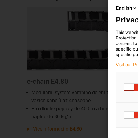
English
Privac
This websi
Protection
consent to 
specific p
specific pu
Visit our P
e-chain E4.80
Modulární systém vnitřního dělení zvýší životnos
vašich kabelů až 4násobně
Pro dlouhé pojezdy do 400 m a hmotnost
náplně do 80 kg/m
Více informací o E4.80