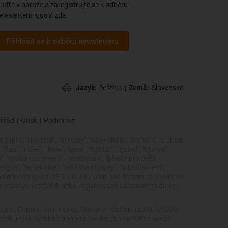
uďte v obraze a zaregistrujte se k odběru
ewsletteru igus® zde.
Přihlásit se k odběru newsletteru
Jazyk:
čeština
|
Země:
Slovensko
í řád
|
Otisk
|
Podmínky
dryspin", "dry-tech", "dryway", "easy chain", "e-chain", "e-chain
zz", "i.Cee", "ibow", "igear", "iglidur", "igubal", "igumid",
cs", "motion polymers", "motionary", "plasty pro delší
edigus", "superwise", "take the dryway", "tribofilament",
ky společnosti igus® SE & Co. KG/kolín nad Rýnem ve Spolkové
 ochranných známek nebo registrované ochranné známky)
.
, Lahr, Control Techniques, Danaher Motion, ELAU, FAGOR,
žádných jiných výrobců pohonů uvedených na tomto webu.