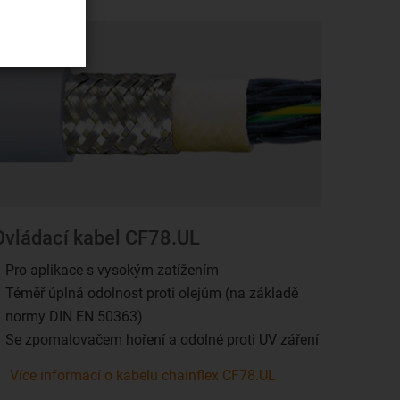
Ovládací kabel CF78.UL
Pro aplikace s vysokým zatížením
Téměř úplná odolnost proti olejům (na základě
normy DIN EN 50363)
Se zpomalovačem hoření a odolné proti UV záření
Více informací o kabelu chainflex CF78.UL