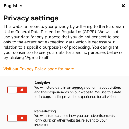
English
Vyberte místo pro doručení
Privacy settings
Výběr stránky země/oblasti může ovlivnit různé faktory
This website protects your privacy by adhering to the European
Union General Data Protection Regulation (GDPR). We will not
Zobrazit všechna místa
use your data for any purpose that you do not consent to and
only to the extent not exceeding data which is necessary in
relation to a specific purpose(s) of processing. You can grant
Přejít na www.igus.com
your consent(s) to use your data for specific purposes below or
by clicking "Agree to all".
Visit our Privacy Policy page for more
(0)
Analytics
We will store data in an aggregated form about visitors
Domovská stránka
Tichý chod a čistý prostor
Systém E3
and their experiences on our website. We use this data
to fix bugs and improve the experience for all visitors.
Systém E3
Remarketing
We will store data to show you our advertisements
(only ours) on other websites relevant to your
interests.