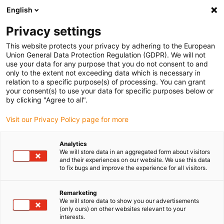
English
Vyberte místo pro doručení
Privacy settings
Výběr stránky země/oblasti může ovlivnit různé faktory
This website protects your privacy by adhering to the European
Union General Data Protection Regulation (GDPR). We will not
Zobrazit všechna místa
use your data for any purpose that you do not consent to and
only to the extent not exceeding data which is necessary in
relation to a specific purpose(s) of processing. You can grant
Přejít na www.igus.com
your consent(s) to use your data for specific purposes below or
by clicking "Agree to all".
Visit our Privacy Policy page for more
(0)
Analytics
We will store data in an aggregated form about visitors
Domovská stránka
oblasti použití
Zemědělští Roboti
and their experiences on our website. We use this data
to fix bugs and improve the experience for all visitors.
Zemědělští roboti
Remarketing
We will store data to show you our advertisements
(only ours) on other websites relevant to your
interests.