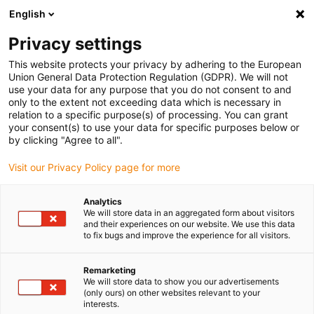
English
Vyberte místo pro doručení
Privacy settings
Výběr stránky země/oblasti může ovlivnit různé faktory
This website protects your privacy by adhering to the European
Union General Data Protection Regulation (GDPR). We will not
Zobrazit všechna místa
use your data for any purpose that you do not consent to and
only to the extent not exceeding data which is necessary in
relation to a specific purpose(s) of processing. You can grant
Přejít na www.igus.com
your consent(s) to use your data for specific purposes below or
by clicking "Agree to all".
Visit our Privacy Policy page for more
(0)
Analytics
We will store data in an aggregated form about visitors
Domovská stránka
Zemědělští roboti
Chov Žížal
and their experiences on our website. We use this data
to fix bugs and improve the experience for all visitors.
Zemědělský robot pro
Remarketing
We will store data to show you our advertisements
(only ours) on other websites relevant to your
společnost Superwurm
interests.