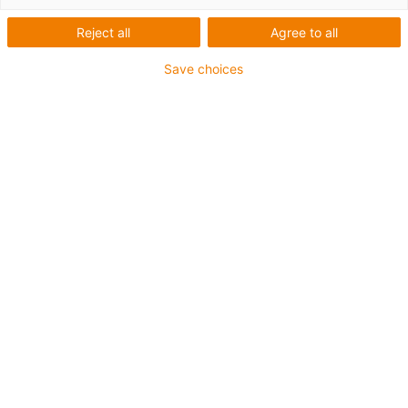
GmbH & Co. KG
Reject all
Agree to all
Save choices
Co bylo potřeba:
Automatické krmení a napájení žížal
Požadavky: