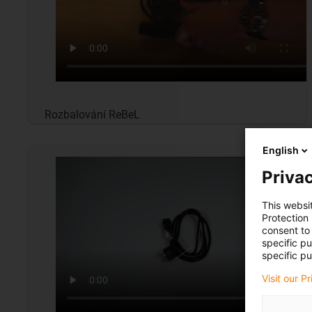
Rozbalování ReBeL
English
Privac
This websi
Protection
consent to 
specific p
specific pu
Visit our P