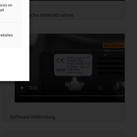
ences on
all
Mechanische Inbetriebnahme
websites
Software-Verbindung