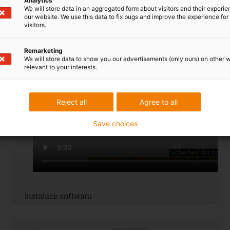
Analytics
We will store data in an aggregated form about visitors and their experi
our website. We use this data to fix bugs and improve the experience for 
Rozbalování ReBeL
visitors.
Remarketing
We will store data to show you our advertisements (only ours) on other 
relevant to your interests.
Reject all
Agree to all
Save choices
Instalace softwaru