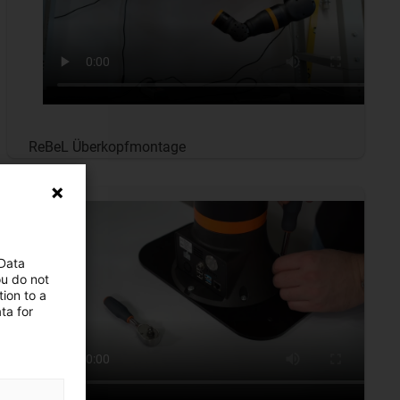
ReBeL Überkopfmontage
 Data
ou do not
ion to a
ta for