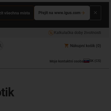
Přejít na www.igus.com
it všechna místa
Kalkulačka doby životnosti
Nákupní košík
(0)
SK
(
CS
)
Moje kontaktní osoba
tik