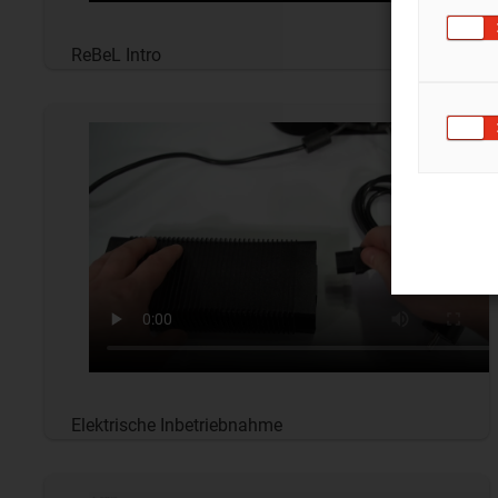
ReBeL Intro
Elektrische Inbetriebnahme