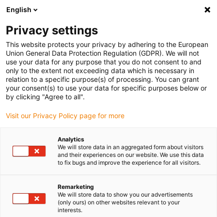
English
Vyberte místo pro doručení
Privacy settings
Výběr stránky země/oblasti může ovlivnit různé faktory
This website protects your privacy by adhering to the European
Union General Data Protection Regulation (GDPR). We will not
Zobrazit všechna místa
use your data for any purpose that you do not consent to and
only to the extent not exceeding data which is necessary in
relation to a specific purpose(s) of processing. You can grant
Přejít na www.igus.com
your consent(s) to use your data for specific purposes below or
by clicking "Agree to all".
Visit our Privacy Policy page for more
(0)
Analytics
We will store data in an aggregated form about visitors
Domovská stránka
oblasti použití
and their experiences on our website. We use this data
to fix bugs and improve the experience for all visitors.
Pick And Place S Nízkonákladovou Automatizací
Remarketing
We will store data to show you our advertisements
Vybrat & místo robota
(only ours) on other websites relevant to your
interests.