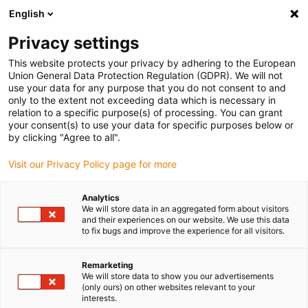
English
Vyberte místo pro doručení
Privacy settings
Výběr stránky země/oblasti může mít vliv na různé
faktory, jako jsou cena, možnosti dopravy a dostupnost
This website protects your privacy by adhering to the European
produktu.
Union General Data Protection Regulation (GDPR). We will not
use your data for any purpose that you do not consent to and
Přejít na
only to the extent not exceeding data which is necessary in
Zobrazit všechna místa
www.igus.com
relation to a specific purpose(s) of processing. You can grant
your consent(s) to use your data for specific purposes below or
by clicking "Agree to all".
search
(
0
)
Visit our Privacy Policy page for more
search
Home
Aplikace podle produktové řady
Analytics
We will store data in an aggregated form about visitors
Hledat příklady
and their experiences on our website. We use this data
to fix bugs and improve the experience for all visitors.
aplikací
Remarketing
We will store data to show you our advertisements
(only ours) on other websites relevant to your
Zlepšovat techniku a snižovat
interests.