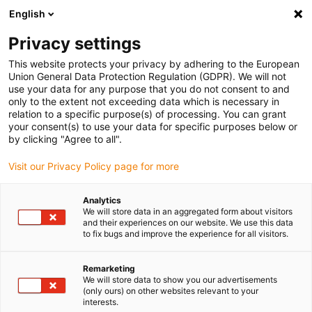
English
Vyberte místo pro doručení
Privacy settings
Výběr stránky země/oblasti může ovlivnit různé faktory
This website protects your privacy by adhering to the European
Union General Data Protection Regulation (GDPR). We will not
Zobrazit všechna místa
use your data for any purpose that you do not consent to and
only to the extent not exceeding data which is necessary in
relation to a specific purpose(s) of processing. You can grant
Přejít na www.igus.com
your consent(s) to use your data for specific purposes below or
by clicking "Agree to all".
Visit our Privacy Policy page for more
(0)
Analytics
We will store data in an aggregated form about visitors
Domovská stránka
Energetické řetězy
Online Semináře
and their experiences on our website. We use this data
to fix bugs and improve the experience for all visitors.
Online seminář k
Remarketing
We will store data to show you our advertisements
(only ours) on other websites relevant to your
energetickým řetězům
interests.