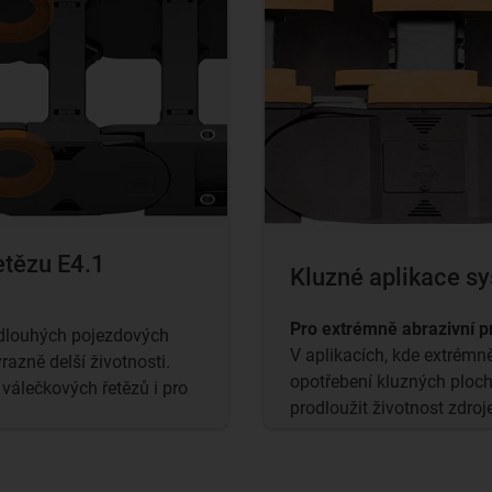
etězu E4.1
Kluzné aplikace s
Pro extrémně abrazivní p
a dlouhých pojezdových
V aplikacích, kde extrém
razně delší životnosti.
opotřebení kluzných ploc
válečkových řetězů i pro
prodloužit životnost zdroj