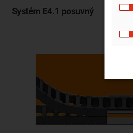
Systém E4.1 posuvný