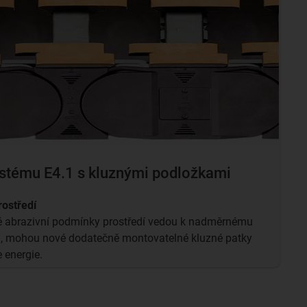
ystému E4.1 s kluznými podložkami
rostředí
ně abrazivní podmínky prostředí vedou k nadměrnému
h, mohou nové dodatečně montovatelné kluzné patky
e energie.