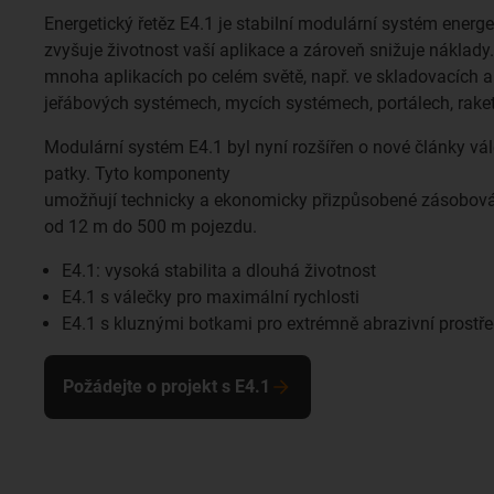
Energetický řetěz E4.1 je stabilní modulární systém energe
zvyšuje životnost vaší aplikace a zároveň snižuje náklady.
mnoha aplikacích po celém světě, např. ve skladovacích a 
jeřábových systémech, mycích systémech, portálech, rak
Modulární systém E4.1 byl nyní rozšířen o nové články vá
patky. Tyto komponenty
umožňují technicky a ekonomicky přizpůsobené zásobován
od 12 m do 500 m pojezdu.
E4.1: vysoká stabilita a dlouhá životnost
E4.1 s válečky pro maximální rychlosti
E4.1 s kluznými botkami pro extrémně abrazivní prostře
Požádejte o projekt s E4.1