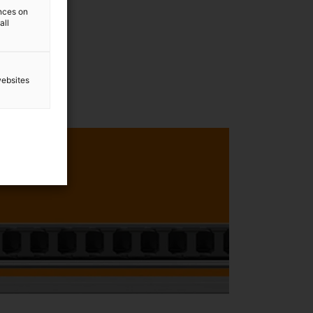
ences on
all
websites