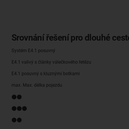
Srovnání řešení pro dlouhé cest
Systém E4.1 posuvný
E4.1 valivý s články válečkového řetězu
E4.1 posuvný s kluznými botkami
max. Max. délka pojezdu
⬤⬤
⬤⬤⬤
⬤⬤