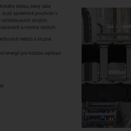
tického řetězu, který dále
 Je již spolehlivě používán v
vyhledávacích strojích,
etoplánech a mnoha dalších.
lečkových řetězů a kluzné
í energií pro každou aplikaci
dí.