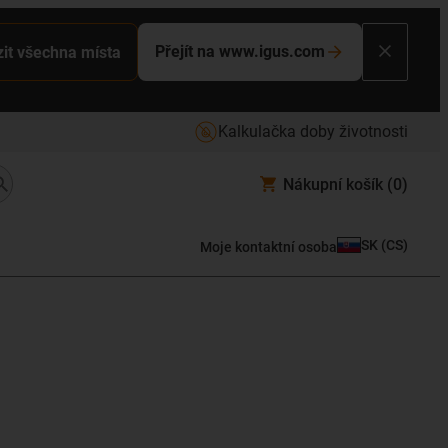
Přejít na www.igus.com
it všechna místa
Kalkulačka doby životnosti
Nákupní košík
(0)
SK
(
CS
)
Moje kontaktní osoba