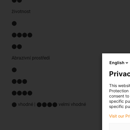
životnost
⬤
⬤⬤⬤⬤
⬤⬤
Abrazivní prostředí
English
⬤
Privac
⬤⬤⬤
This websi
Protection
⬤⬤⬤⬤
consent to 
specific p
⬤ vhodné | ⬤⬤⬤⬤ velmi vhodné
specific pu
Visit our P