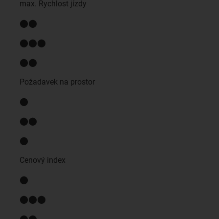
max. Rychlost jízdy
⬤⬤
⬤⬤⬤
⬤⬤
Požadavek na prostor
⬤
⬤⬤
⬤
Cenový index
⬤
⬤⬤⬤
⬤⬤