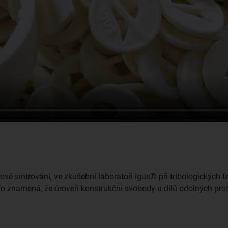
ové sintrování, ve zkušební laboratoři igus® při tribologických t
 To znamená, že úroveň konstrukční svobody u dílů odolných prot