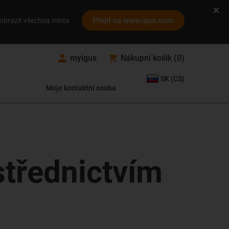
Přejít na www.igus.com
obrazit všechna místa
myigus
Nákupní košík
(
0
)
SK (CS)
Moje kontaktní osoba
střednictvím