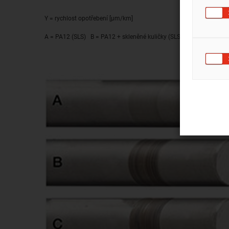
Y = rychlost opotřebení [μm/km]
A = PA12 (SLS) B = PA12 + skleněné kuličky (SLS) C = iglidur® I3