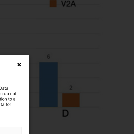
 Data
ou do not
ion to a
ta for