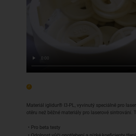
Materiál iglidur® I3-PL, vyvinutý speciálně pro laser
otěru než běžné materiály pro laserové sintrování.
Pro beta testy
Odolnost vůči opotřebení a nízké koeficienty tření