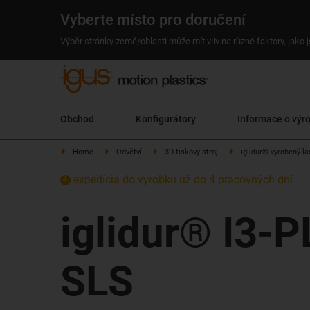
Vyberte místo pro doručení
Výběr stránky země/oblasti může mít vliv na různé faktory, jako
Obchod
Konfigurátory
Informace o výr
Home
Odvětví
3D tiskový stroj
iglidur® vyrobený l
expedícia do výrobku už do 4 pracovných dní
iglidur® I3-P
SLS