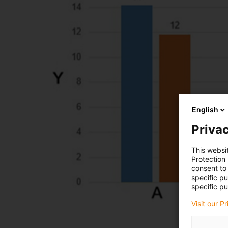
English
Privac
This websi
Protection
consent to 
specific p
specific pu
Visit our P