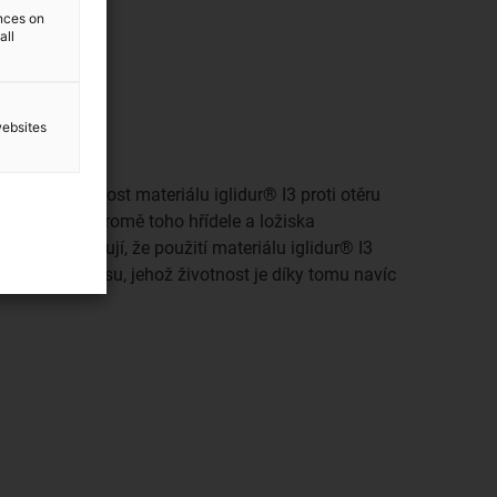
ences on
all
websites
bení je odolnost materiálu iglidur® I3 proti otěru
 materiálů. Kromě toho hřídele a ložiska
u jasně ukazují, že použití materiálu iglidur® I3
ání protikusu, jehož životnost je díky tomu navíc