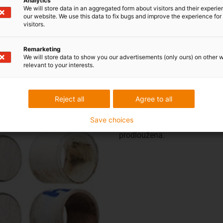
Analytics
We will store data in an aggregated form about visitors and their experi
our website. We use this data to fix bugs and improve the experience for 
visitors.
-PL (SLS) D = iglidur® I180-PF (FDM)
Remarketing
We will store data to show you our advertisements (only ours) on other 
relevant to your interests.
Výsledky testu:
V tomto testu rotačního opotře
Reject all
Agree to all
4krát vyšší než u běžných SLS
zobrazená zde a použitá v test
Save choices
vede k výrazně menšímu namáh
prodloužena.