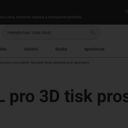
Z
 jsou cena, možnosti dopravy a dostupnost produktu.
search
obku
Odvětví
Služby
Společnost
aserovým sintrováním: Nejméně 3krát odolnější proti opotřebení
L pro 3D tisk pro