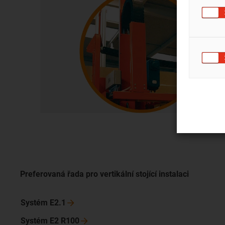
Preferovaná řada pro vertikální stojící instalaci
Systém
E2.1
Systém E2
R100