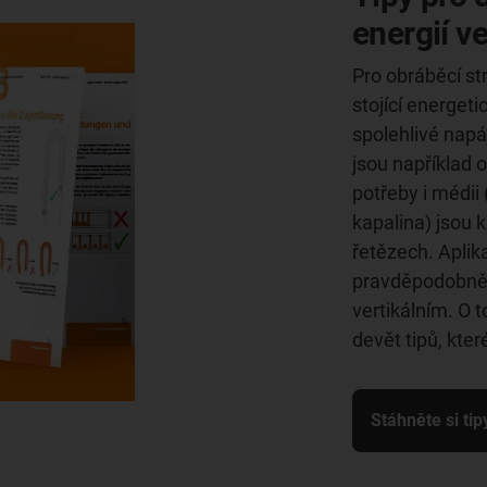
energií ve
Pro obráběcí str
stojící energet
spolehlivé napá
jsou například o
potřeby i médii 
kapalina) jsou 
řetězech. Aplik
pravděpodobně
vertikálním. O t
devět tipů, kter
Stáhněte si tip