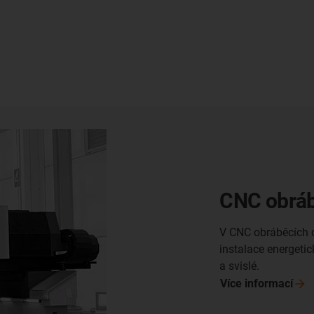
CNC obráb
V CNC obráběcích c
instalace energeti
a svislé.
Více
informací