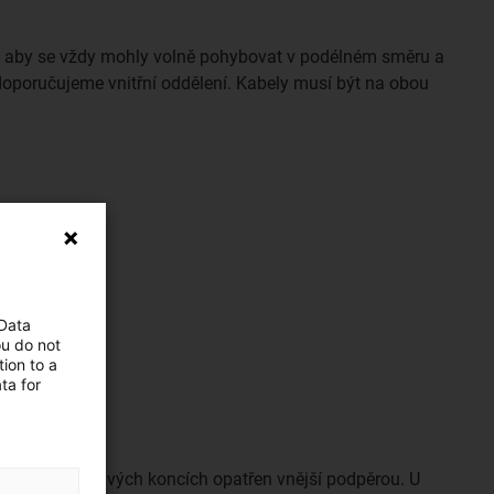
ak, aby se vždy mohly volně pohybovat v podélném směru a
doporučujeme vnitřní oddělení. Kabely musí být na obou
 Data
ou do not
ion to a
ta for
ných a pohyblivých koncích opatřen vnější podpěrou. U