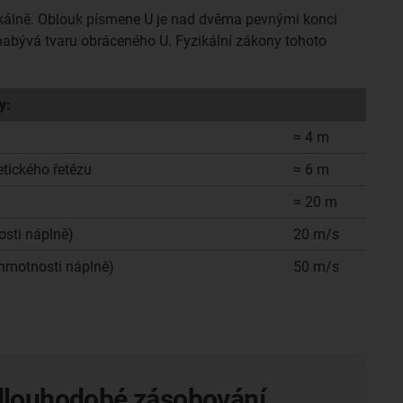
tikálně. Oblouk písmene U je nad dvěma pevnými konci
abývá tvaru obráceného U. Fyzikální zákony tohoto
y:
≈ 4 m
tického řetězu
≈ 6 m
≈ 20 m
osti náplně)
20 m/s
 hmotnosti náplně)
50 m/s
 dlouhodobé zásobování