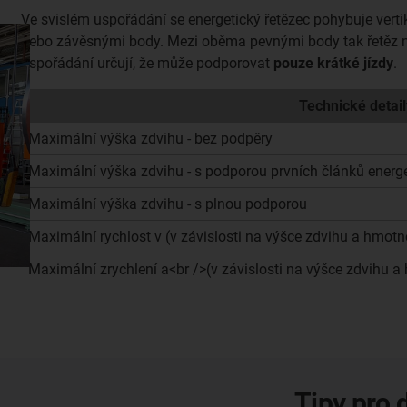
Ve svislém uspořádání se energetický řetězec pohybuje ver
nebo závěsnými body. Mezi oběma pevnými body tak řetěz n
uspořádání určují, že může podporovat
pouze krátké jízdy
.
Technické detail
Maximální výška zdvihu - bez podpěry
Maximální výška zdvihu - s podporou prvních článků energe
Maximální výška zdvihu - s plnou podporou
Maximální rychlost v (v závislosti na výšce zdvihu a hmotn
Maximální zrychlení a<br />(v závislosti na výšce zdvihu a
Tipy pro