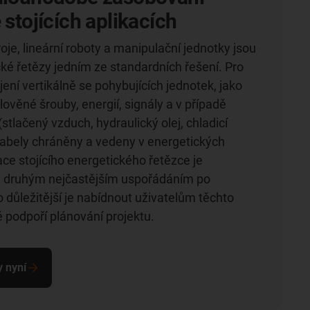
 stojících aplikacích
oje, lineární roboty a manipulační jednotky jsou
ické řetězy jedním ze standardních řešení. Pro
jení vertikálně se pohybujících jednotek, jako
lověné šrouby, energií, signály a v případě
(stlačený vzduch, hydraulický olej, chladicí
kabely chráněny a vedeny v energetických
ace stojícího energetického řetězce je
 druhým nejčastějším uspořádáním po
o důležitější je nabídnout uživatelům těchto
é podpoří plánování projektu.
y nyní