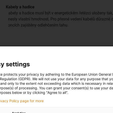
Kabely a hadice
Kabely a hadice musí být v energetickém řetězci uloženy t
unesly vlastní hmotnost. Pro přesné vedení kabelů důrazně 
koncích zajištěny odlehčením tahu.
y settings
te protects your privacy by adhering to the European Union General
 Regulation (GDPR). We will not use your data for any purpose that y
and only to the extent not exceeding data which is necessary in relat
urpose(s) of processing. You can grant your consent(s) to use your da
rposes below or by clicking "Agree to all".
rivacy Policy page for more
Podpora
Obecně platí, že systém zásobování energií musí být na pev