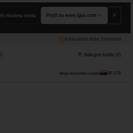
Přejít na www.igus.com
it všechna místa
Kalkulačka doby životnosti
Nákupní košík
(0)
SK
(
CS
)
Moje kontaktní osoba