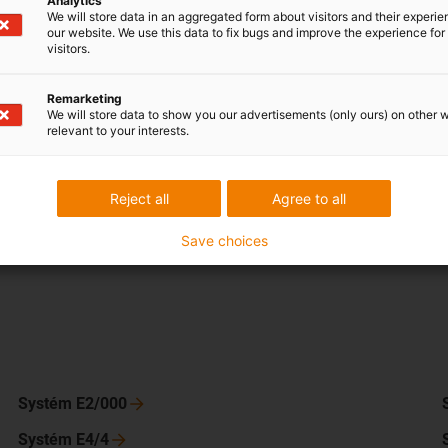
Analytics
větších výšek energetických řetězů se obecně doporučuje pod
We will store data in an aggregated form about visitors and their experi
our website. We use this data to fix bugs and improve the experience for 
U maximálních výšek a plnicích hmotností je často nutné pod
visitors.
Remarketing
We will store data to show you our advertisements (only ours) on other 
relevant to your interests.
Reject all
Agree to all
Save choices
Systém
E2/000
Systém
E4/4