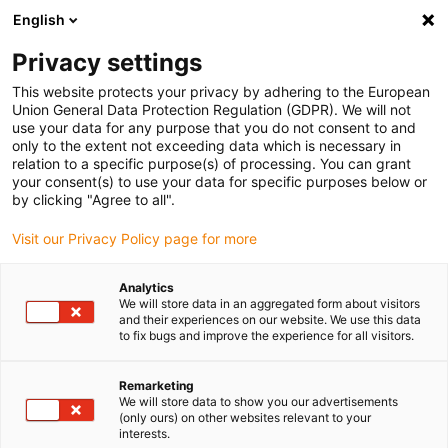
English
Vyberte místo pro doručení
Privacy settings
Výběr stránky země/oblasti může ovlivnit různé faktory
This website protects your privacy by adhering to the European
Union General Data Protection Regulation (GDPR). We will not
Zobrazit všechna místa
use your data for any purpose that you do not consent to and
only to the extent not exceeding data which is necessary in
Přejít na www.igus.com
relation to a specific purpose(s) of processing. You can grant
your consent(s) to use your data for specific purposes below or
by clicking "Agree to all".
(0)
Visit our Privacy Policy page for more
Domovská stránka
Dlouhé jízdní vzdálenosti a náročné zatížení
Analytics
We will store data in an aggregated form about visitors
Systém E4/4
and their experiences on our website. We use this data
to fix bugs and improve the experience for all visitors.
Systém E4/4
Remarketing
We will store data to show you our advertisements
(only ours) on other websites relevant to your
interests.