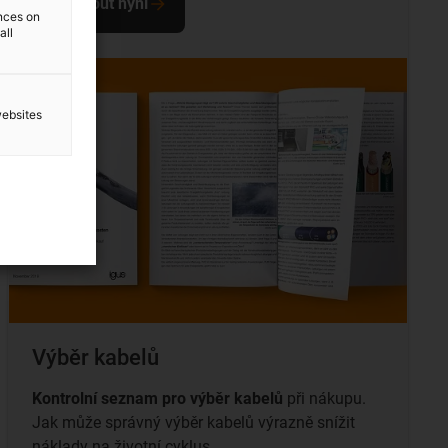
Stáhnout nyní
ences on
all
websites
Výběr kabelů
Kontrolní seznam pro výběr kabelů
při nákupu.
Jak může správný výběr kabelů výrazně snížit
náklady na životní cyklus.