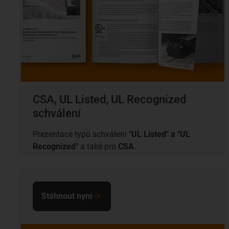
CSA, UL Listed, UL Recognized
schválení
Prezentace typů schválení
"UL Listed" a "UL
Recognized"
a také pro
CSA
.
Stáhnout nyní