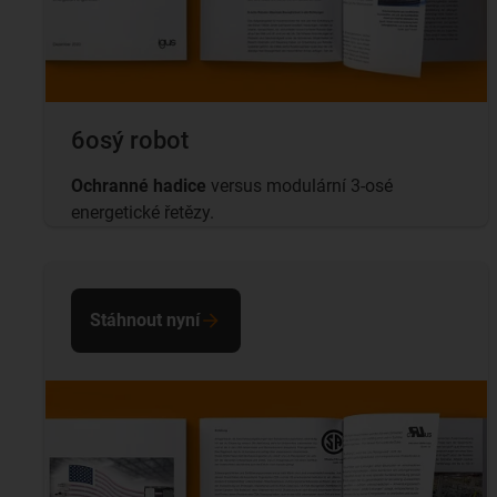
6osý robot
Ochranné hadice
versus modulární 3-osé
energetické řetězy.
Stáhnout nyní