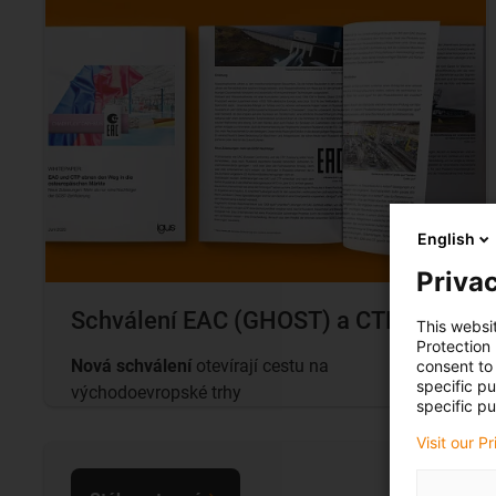
English
Privac
Schválení EAC (GHOST) a CTP
This websi
Protection
Nová schválení
otevírají cestu na
consent to 
specific p
východoevropské trhy
specific pu
Visit our P