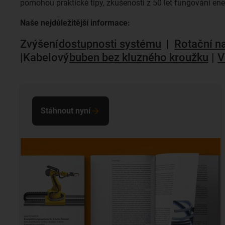
pomohou praktické tipy, zkušenosti z 50 let fungování ener
Naše nejdůležitější informace:
Zvýšení
dostupnosti systému
|
Rotační n
|Kabelový
buben bez kluzného kroužku
|
V
Stáhnout nyní