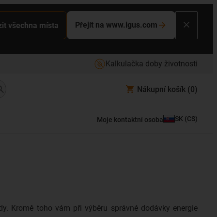
Přejít na www.igus.com
it všechna místa
Kalkulačka doby životnosti
Nákupní košík
(0)
SK
(
CS
)
Moje kontaktní osoba
lady. Kromě toho vám při výběru správné dodávky energie