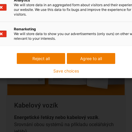
Analytics
Stáhnout nyní
We will store data in an aggregated form about visitors and their experi
our website. We use this data to fix bugs and improve the experience for 
visitors.
Remarketing
We will store data to show you our advertisements (only ours) on other 
relevant to your interests.
Reject all
Agree to all
Save choices
Kabelový vozík
Energetické řetězy nebo kabelový vozík
.
Srovnání obou systémů na příkladu ocelářských
jeřábů.