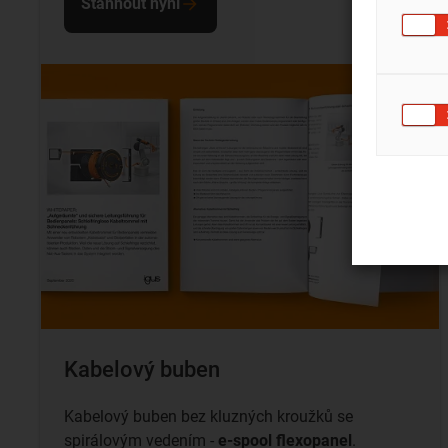
Stáhnout nyní
Kabelový buben
Kabelový buben bez kluzných kroužků se
spirálovým vedením -
e-spool flexopanel
.