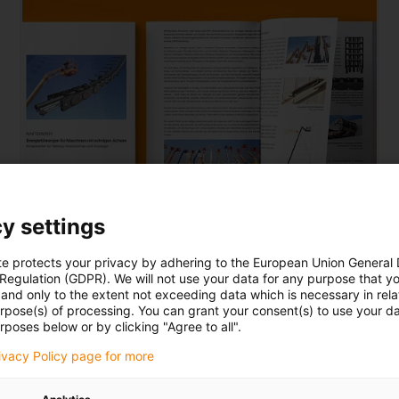
y settings
Vzdušné pracovní plošiny
te protects your privacy by adhering to the European Union General
 Regulation (GDPR). We will not use your data for any purpose that y
dodávka energie pro stroje se šikmými osami.
and only to the extent not exceeding data which is necessary in relat
urpose(s) of processing. You can grant your consent(s) to use your da
Hybridní energetické řetězy YE
.
rposes below or by clicking "Agree to all".
rivacy Policy page for more