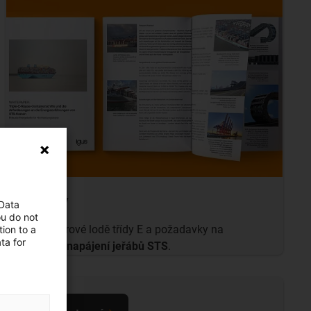
Jeřáby
 Data
ou do not
Kontejnerové lodě třídy E a požadavky na
ion to a
ta for
systémy napájení jeřábů STS
.