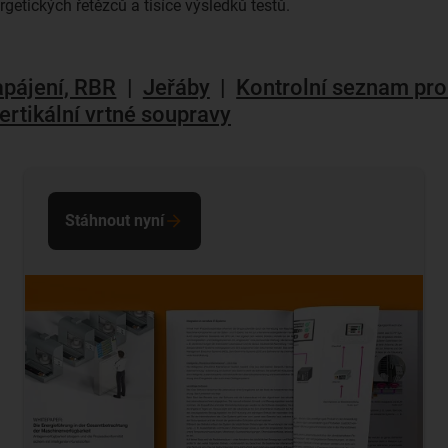
getických řetězců a tisíce výsledků testů.
apájení, RBR
|
Jeřáby
|
Kontrolní seznam pro
ertikální vrtné soupravy
Stáhnout nyní