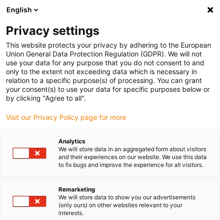
English
Vyberte místo pro doručení
Privacy settings
Výběr stránky země/oblasti může ovlivnit různé faktory
This website protects your privacy by adhering to the European
Union General Data Protection Regulation (GDPR). We will not
Zobrazit všechna místa
use your data for any purpose that you do not consent to and
only to the extent not exceeding data which is necessary in
relation to a specific purpose(s) of processing. You can grant
Přejít na www.igus.com
your consent(s) to use your data for specific purposes below or
by clicking "Agree to all".
Visit our Privacy Policy page for more
(0)
Analytics
We will store data in an aggregated form about visitors
Domovská stránka
Speciální řešení
Hygienická Konstrukce
and their experiences on our website. We use this data
to fix bugs and improve the experience for all visitors.
TH3 - První e-řetězec s
Remarketing
We will store data to show you our advertisements
(only ours) on other websites relevant to your
hygienickým designem®
interests.