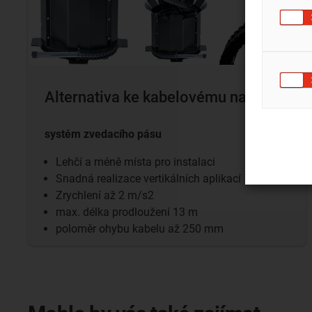
Alternativa ke kabelovému navijáku
systém zvedacího pásu
Lehčí a méně místa pro instalaci
Snadná realizace vertikálních aplikací
Zrychlení až 2 m/s2
max. délka prodloužení 13 m
poloměr ohybu kabelu až 250 mm