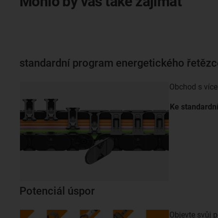
Mohlo by vás také zajímat
standardní program energetického řetězc
Obchod s více
Ke standard
Potenciál úspor
Objevte svůj p