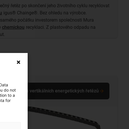
lečný řetěz po skončení jeho životního cyklu recyklovat
u
igus® Chainge®. Bez ohledu na výrobce.
 samého počátku investorem společnosti Mura
e
chemickou
recyklaci. Z plastového odpadu na
ut.
 Data
ou do not
Vedení vertikálních energetických řetězů
ion to a
ta for