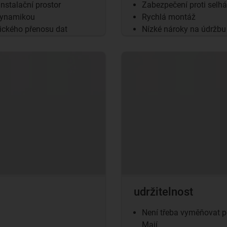
nstalační prostor
Zabezpečení proti selhá
 dynamikou
Rychlá montáž
ického přenosu dat
Nízké nároky na údržbu
udržitelnost
Není třeba vyměňovat p
Mají