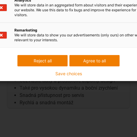
Analytics
We will store data in an aggregated form about visitors and their experi
our website. We use this data to fix bugs and improve the experience for 
visitors.
Remarketing
We will store data to show you our advertisements (only ours) on other 
V případě vysokého bočního
relevant to your interests.
zrychlení
Reject all
Agree to all
guidelok slimline P
Modulární konstrukce
Save choices
Obzvláště tichý a prostorově úsporný design
Také pro vysokou dynamiku a boční zrychlení
Snadná přístupnost pro servis
Rychlá a snadná montáž