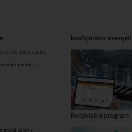
e
konfigurátor energet
 než 100 000 produkty.
nímu
sortimentu
Recyklační program
otenciál úspor s