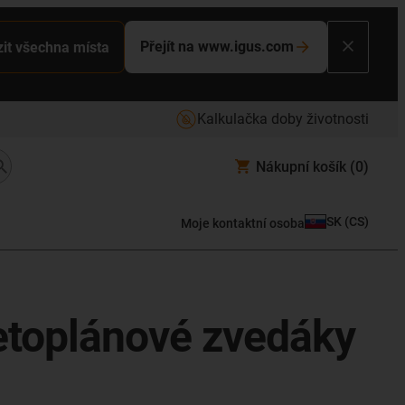
Přejít na www.igus.com
it všechna místa
Kalkulačka doby životnosti
Nákupní košík
(0)
SK
(
CS
)
Moje kontaktní osoba
ketoplánové zvedáky