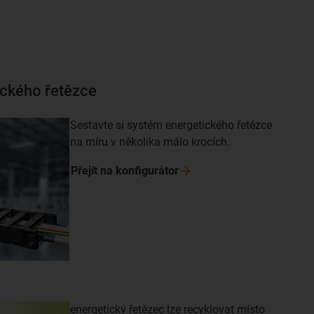
ického řetězce
Sestavte si systém energetického řetězce
na míru v několika málo krocích.
Přejít na
konfigurátor
energetický řetězec lze recyklovat místo