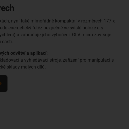
rech
škách, nyní také mimořádně kompaktní v rozměrech 177 x
de energetický řetěz bezpečně ve svislé poloze a s
chlení) a zabraňuje jeho vybočení. GLV micro završuje
 části.
ch odvětví a aplikací:
ladovací a vyhledávací stroje, zařízení pro manipulaci s
cké sklady malých dílů.