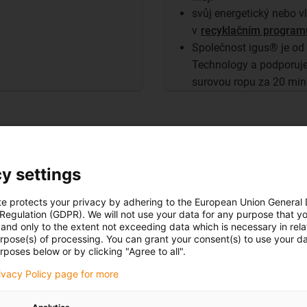
svůj energetický nebo v
v
recyklačním program
Společnost igus® je od
Technology a podporuj
surovou ropu za 20 min
sné systémy
y settings
te protects your privacy by adhering to the European Union General
 Regulation (GDPR). We will not use your data for any purpose that y
Přejít na systém guidelok slimline
and only to the extent not exceeding data which is necessary in relat
urpose(s) of processing. You can grant your consent(s) to use your da
rposes below or by clicking "Agree to all".
rivacy Policy page for more