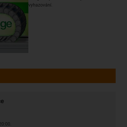
vyhazování.
ce
20:00.