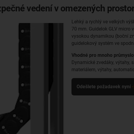
ezpečné vedení v omezených prosto
Lehký a rychlý ve velkých vý
70 mm. Guidelok GLV micro ve
vysokou dynamikou (boční zry
guidelokový systém ve spodní
Vhodné pro mnoho průmyslový
Dynamické zvedáky, výtahy, sk
materiálem, výtahy, automati
Odešlete požadavek nyní