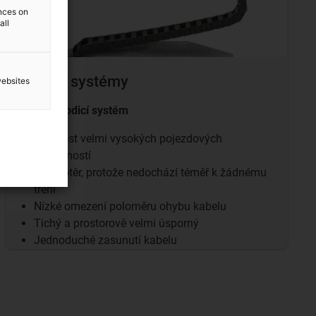
ences on
all
Vodicí systémy
websites
klikatý vodicí systém
Možnost velmi vysokých pojezdových
vzdáleností
nízký otěr, protože nedochází téměř k žádnému
tření
Nízké omezení poloměru ohybu kabelu
Tichý a prostorově velmi úsporný
Jednoduché zasunutí kabelu