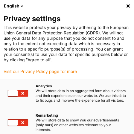
English
Vyberte místo pro doručení
Privacy settings
Výběr stránky země/oblasti může ovlivnit různé faktory
This website protects your privacy by adhering to the European
Union General Data Protection Regulation (GDPR). We will not
Zobrazit všechna místa
use your data for any purpose that you do not consent to and
only to the extent not exceeding data which is necessary in
relation to a specific purpose(s) of processing. You can grant
Přejít na www.igus.com
your consent(s) to use your data for specific purposes below or
by clicking "Agree to all".
Visit our Privacy Policy page for more
(0)
Analytics
We will store data in an aggregated form about visitors
Domovská stránka
and their experiences on our website. We use this data
to fix bugs and improve the experience for all visitors.
Malé energetické řetězy pro malé instalační prostory
Systém Zipper
Remarketing
We will store data to show you our advertisements
(only ours) on other websites relevant to your
Systém Zipper – Rychlá
interests.