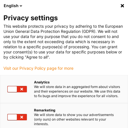
English
Vyberte místo pro doručení
Privacy settings
Výběr stránky země/oblasti může ovlivnit různé faktory
This website protects your privacy by adhering to the European
Union General Data Protection Regulation (GDPR). We will not
Zobrazit všechna místa
use your data for any purpose that you do not consent to and
only to the extent not exceeding data which is necessary in
relation to a specific purpose(s) of processing. You can grant
Přejít na www.igus.com
your consent(s) to use your data for specific purposes below or
by clicking "Agree to all".
Visit our Privacy Policy page for more
(0)
Analytics
We will store data in an aggregated form about visitors
Domovská stránka
and their experiences on our website. We use this data
to fix bugs and improve the experience for all visitors.
Malé energetické řetězy pro malé instalační prostory
E2 Mini
Remarketing
We will store data to show you our advertisements
E2 mini - Jednodílné a
(only ours) on other websites relevant to your
interests.