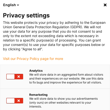
English
Vyberte místo pro doručení
Privacy settings
Výběr stránky země/oblasti může ovlivnit různé faktory
This website protects your privacy by adhering to the European
Union General Data Protection Regulation (GDPR). We will not
Zobrazit všechna místa
use your data for any purpose that you do not consent to and
only to the extent not exceeding data which is necessary in
relation to a specific purpose(s) of processing. You can grant
Přejít na www.igus.com
your consent(s) to use your data for specific purposes below or
by clicking "Agree to all".
Visit our Privacy Policy page for more
(0)
Analytics
We will store data in an aggregated form about visitors
Domovská stránka
Nové produkty
Hřeben S Více Řetězy
and their experiences on our website. We use this data
to fix bugs and improve the experience for all visitors.
Multi-tiewrap deska
Remarketing
We will store data to show you our advertisements
(only ours) on other websites relevant to your
3XXX.ZB.M pro
interests.