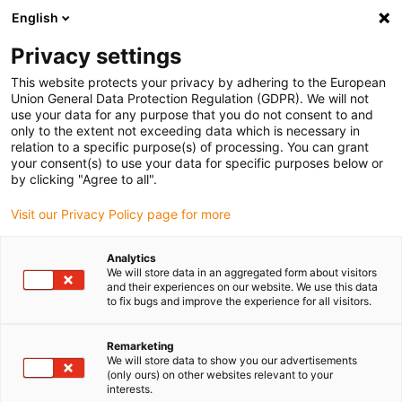
English
Vyberte místo pro doručení
Privacy settings
Výběr stránky země/oblasti může ovlivnit různé faktory
This website protects your privacy by adhering to the European
Union General Data Protection Regulation (GDPR). We will not
Zobrazit všechna místa
use your data for any purpose that you do not consent to and
only to the extent not exceeding data which is necessary in
relation to a specific purpose(s) of processing. You can grant
Přejít na www.igus.com
your consent(s) to use your data for specific purposes below or
by clicking "Agree to all".
Visit our Privacy Policy page for more
(0)
Analytics
We will store data in an aggregated form about visitors
Domovská stránka
Energetické řetězy
and their experiences on our website. We use this data
to fix bugs and improve the experience for all visitors.
Systémy Energetických Řetězů – Tech Up, Cost Down!
Remarketing
We will store data to show you our advertisements
Technický pokrok &
(only ours) on other websites relevant to your
interests.