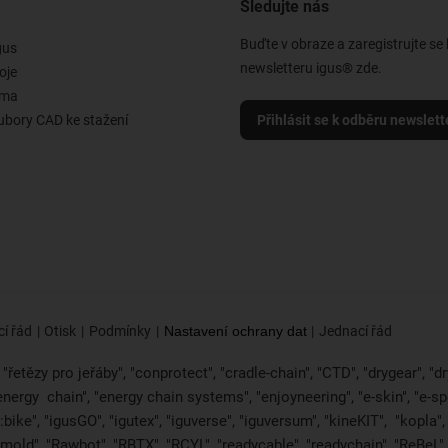
Sledujte nás
Buďte v obraze a zaregistrujte se
gus
newsletteru igus® zde.
oje
rma
ubory CAD ke stažení
Přihlásit se k odběru newslett
í řád
Otisk
Podmínky
Nastavení ochrany dat
Jednací řád
řetězy pro jeřáby", "conprotect", "cradle-chain", "CTD", "drygear", "dryl
"energy
chain", "energy chain systems", "enjoyneering", "e-skin", "e-spool",
bike", "igusGO", "igutex", "iguverse", "iguversum", "kineKIT",
"kopla"
2mold", "Rawbot", "RBTX", "RCYL", "readycable", "readychain", "ReBeL", 