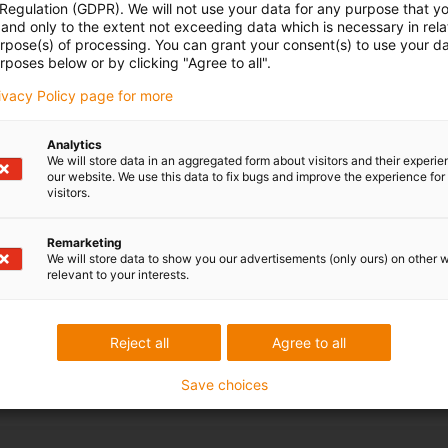
 Regulation (GDPR). We will not use your data for any purpose that y
nákladu (SLC) a pro odstranění a likvidaci lepenkových
and only to the extent not exceeding data which is necessary in relat
mezivrstev bylo zapotřebí automatizované řešení. Rámy
urpose(s) of processing. You can grant your consent(s) to use your da
nucené ventilace měly být poskytnuty pro šestiosý robot,
rposes below or by clicking "Agree to all".
který by díly instaloval přímo v procesu linky na vozidlo.
rivacy Policy page for more
Analytics
We will store data in an aggregated form about visitors and their experi
our website. We use this data to fix bugs and improve the experience for 
visitors.
Remarketing
We will store data to show you our advertisements (only ours) on other 
relevant to your interests.
Reject all
Agree to all
Save choices