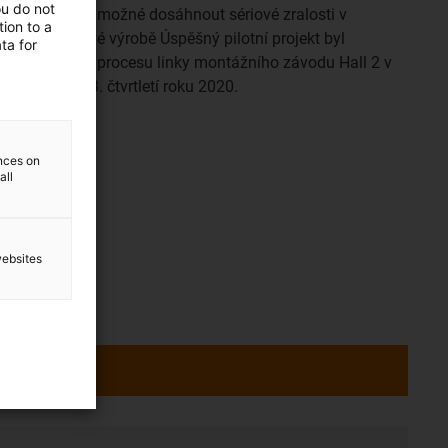
ou do not
závodě bylo možné dosáhnout sériové zralosti v
ion to a
automobilové výrobě Úspěšný pilotní projekt byl
ta for
realizován v procesu linky montážního závodu Hall 2 v
Emdenu ve 3. čtvrtletí roku 2020.
ences on
all
websites