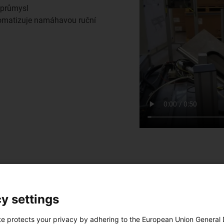
 průmysl
tomatizuje namáhavou ruční
Problém
y settings
Pro odstranění rámů nuceného větrání z malého nosiče
te protects your privacy by adhering to the European Union General