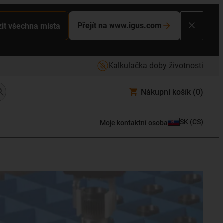
Přejít na www.igus.com
it všechna místa
Kalkulačka doby životnosti
Nákupní košík
(0)
SK
(
CS
)
Moje kontaktní osoba