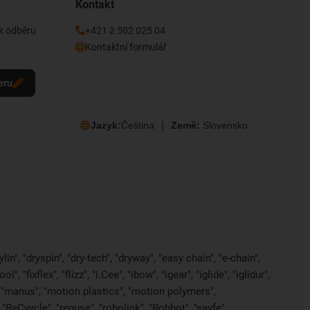
Kontakt
 k odběru
+421 2 502 025 04
Kontaktní formulář
eru
Jazyk:
Čeština
Země:
Slovensko
in", "dryspin", "dry-tech", "dryway", "easy chain", "e-chain",
 "fixflex", "flizz", "i.Cee", "ibow", "igear", "iglide", "iglidur",
, "manus", "motion plastics", "motion polymers",
"ReCyycle", "reguse", "robolink", "Rohbot", "savfe",