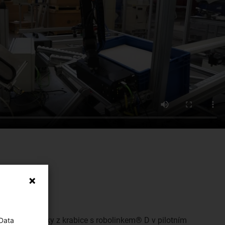
Řešení:
Realizací kliky z krabice s robolinkem® D v pilotním
 Data