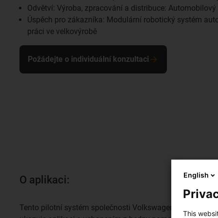
Odvětví: Výroba, zpracování a distribuce: Automobilový
Úspěch pro zákazníka: Modulární robotický systém au
práci ve velkovýrobě
Požádejte o individuální konzultaci
English
O aplikaci:
Privac
Tento pilotní systém společnosti Volkswagen AG
This websi