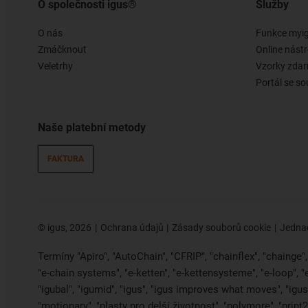
O společnosti igus®
Služby
O nás
Funkce myi
Zmáčknout
Online nástr
Veletrhy
Vzorky zda
Portál se so
Naše platební metody
FAKTURA
©
igus, 2026
Ochrana údajů
Zásady souborů cookie
Jednac
Termíny "Apiro", "AutoChain", "CFRIP", "chainflex", "chainge", "
"e-chain systems", "e-ketten", "e-kettensysteme", "e-loop", 
"igubal", "igumid", "igus", "igus improves what moves", "igus:
"motionary", "plasty pro delší životnost", "polymore", "print