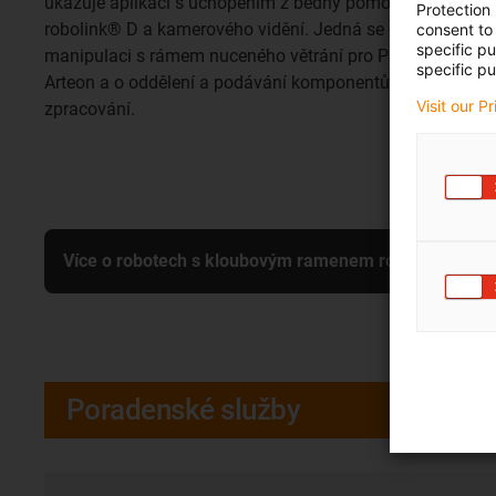
ukazuje aplikaci s uchopením z bedny pomocí systému
Protection
robolink® D a kamerového vidění. Jedná se o
consent to 
specific p
manipulaci s rámem nuceného větrání pro Passat /
specific pu
Arteon a o oddělení a podávání komponentů k dalšímu
Visit our P
zpracování.
Více o robotech s kloubovým ramenem robolink
Poradenské služby