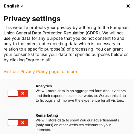
English
Vyberte místo pro doručení
Privacy settings
Výběr stránky země/oblasti může ovlivnit různé faktory
This website protects your privacy by adhering to the European
Union General Data Protection Regulation (GDPR). We will not
Zobrazit všechna místa
use your data for any purpose that you do not consent to and
only to the extent not exceeding data which is necessary in
relation to a specific purpose(s) of processing. You can grant
Přejít na www.igus.com
your consent(s) to use your data for specific purposes below or
by clicking "Agree to all".
Visit our Privacy Policy page for more
(0)
Analytics
We will store data in an aggregated form about visitors
Domovská stránka
oblasti použití
Balicí Robot
and their experiences on our website. We use this data
to fix bugs and improve the experience for all visitors.
Remarketing
We will store data to show you our advertisements
(only ours) on other websites relevant to your
interests.