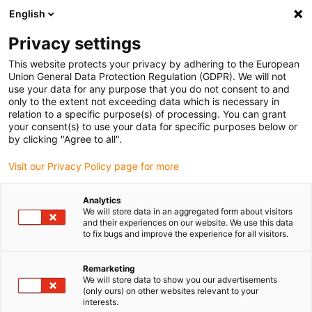
English
Vyberte místo pro doručení
Privacy settings
Výběr stránky země/oblasti může ovlivnit různé faktory
This website protects your privacy by adhering to the European
Union General Data Protection Regulation (GDPR). We will not
Zobrazit všechna místa
use your data for any purpose that you do not consent to and
only to the extent not exceeding data which is necessary in
relation to a specific purpose(s) of processing. You can grant
Přejít na www.igus.com
your consent(s) to use your data for specific purposes below or
by clicking "Agree to all".
Visit our Privacy Policy page for more
(0)
Analytics
We will store data in an aggregated form about visitors
Domovská stránka
Naše produkty
Kabely Pro E-Chain
and their experiences on our website. We use this data
to fix bugs and improve the experience for all visitors.
Remarketing
We will store data to show you our advertisements
(only ours) on other websites relevant to your
interests.