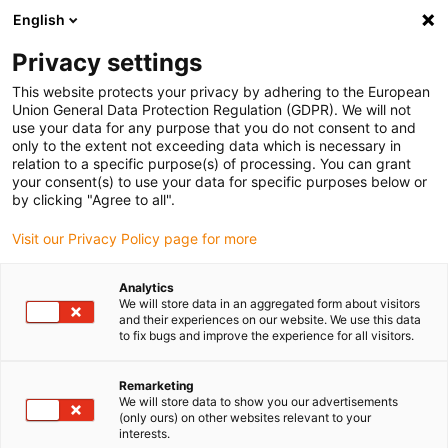
English
Vyberte místo pro doručení
Privacy settings
Výběr stránky země/oblasti může ovlivnit různé faktory
This website protects your privacy by adhering to the European
Union General Data Protection Regulation (GDPR). We will not
Zobrazit všechna místa
use your data for any purpose that you do not consent to and
only to the extent not exceeding data which is necessary in
relation to a specific purpose(s) of processing. You can grant
Přejít na www.igus.com
your consent(s) to use your data for specific purposes below or
by clicking "Agree to all".
Visit our Privacy Policy page for more
(0)
Analytics
We will store data in an aggregated form about visitors
Domovská stránka
Příklady aplikací
and their experiences on our website. We use this data
to fix bugs and improve the experience for all visitors.
Energetický Řetězový Systém A Převodovka Pro Stroj Na Výrobu
Zmrzliny
Remarketing
We will store data to show you our advertisements
(only ours) on other websites relevant to your
interests.