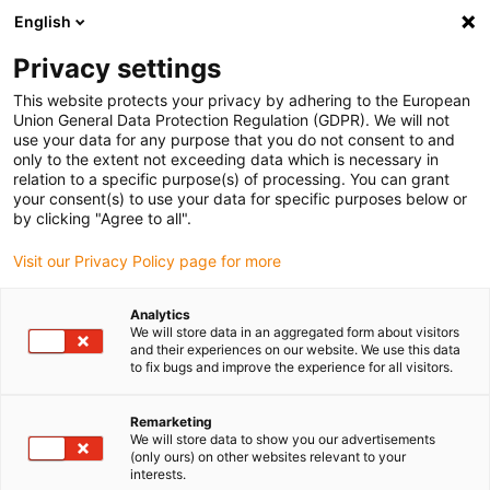
English
Vyberte místo pro doručení
Privacy settings
Výběr stránky země/oblasti může ovlivnit různé faktory
This website protects your privacy by adhering to the European
Union General Data Protection Regulation (GDPR). We will not
Zobrazit všechna místa
use your data for any purpose that you do not consent to and
only to the extent not exceeding data which is necessary in
relation to a specific purpose(s) of processing. You can grant
Přejít na www.igus.com
your consent(s) to use your data for specific purposes below or
by clicking "Agree to all".
Visit our Privacy Policy page for more
(0)
Analytics
We will store data in an aggregated form about visitors
Domovská stránka
Aplikace
and their experiences on our website. We use this data
to fix bugs and improve the experience for all visitors.
Energetické Řetězy Pro Satelitní Tažné Roboty
Remarketing
We will store data to show you our advertisements
(only ours) on other websites relevant to your
interests.