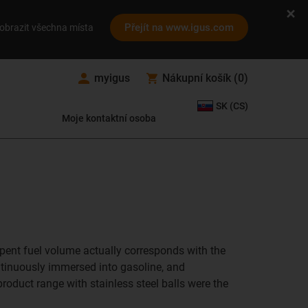
Přejít na www.igus.com
obrazit všechna místa
myigus
Nákupní košík
(
0
)
SK (CS)
Moje kontaktní osoba
spent fuel volume actually corresponds with the
ntinuously immersed into gasoline, and
product range with stainless steel balls were the