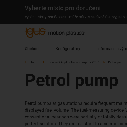
Vyberte místo pro doručení
Výběr stránky země/oblasti může mít vliv na různé faktory, jako
Obchod
Konfigurátory
Informace o výr
Home
manus® Application examples 2017
Petrol pump
Petrol pump
Petrol pumps at gas stations require frequent maint
displayed fuel volume. The fuel-measuring device 
conventional bearings were partially or totally dest
perfect solution: They are resistant to acid and corr