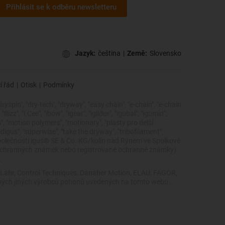
Přihlásit se k odběru newsletteru
Jazyk:
čeština
|
Země:
Slovensko
í řád
|
Otisk
|
Podmínky
dryspin", "dry-tech", "dryway", "easy chain", "e-chain", "e-chain
zz", "i.Cee", "ibow", "igear", "iglidur", "igubal", "igumid",
cs", "motion polymers", "motionary", "plasty pro delší
edigus", "superwise", "take the dryway", "tribofilament",
ky společnosti igus® SE & Co. KG/kolín nad Rýnem ve Spolkové
 ochranných známek nebo registrované ochranné známky)
.
, Lahr, Control Techniques, Danaher Motion, ELAU, FAGOR,
žádných jiných výrobců pohonů uvedených na tomto webu.