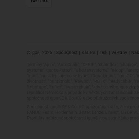
FAKTURA
© igus,
2026
|
Společnost
|
Kariéra
|
Tisk
|
Veletrhy
|
Nák
Termíny "Apiro", "AutoChain", "CFRIP", "chainflex", "chainge", "
systems", quot;e-ketten", "e-kettensysteme", "e-loop", "energy ch
"igus", "igus zlepšuje, co se hýbe", 73quot;igus:", "igusGO", 
životnost", "print2mold", "Rawbot", "RBTX", "readycable", "rea
"tribotape", "triflex", "twisterchain", "když se hýbe, igus
republice Německo a případně v některých zahraničních 
společnosti igus SE & Co. KG nebo přidružených společností
Společnost igus® SE & Co. KG upozorňuje na to, že neprod
FANUC, Festo, Heidenhain, Jetter, Lenze, LinMot, LTi DRi
Produkty nabízené společností igus® jsou stejné jako pro