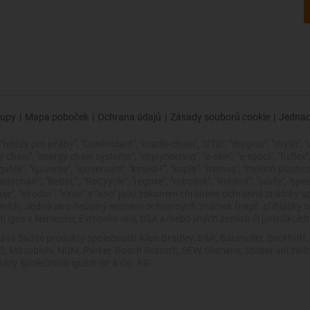
upy
|
Mapa poboček
|
Ochrana údajů
|
Zásady souborů cookie
|
Jednac
řetězy pro jeřáby", "ConProtect", "cradle-chain", "CTD", "drygear", "drylin", "
ain", "energy chain systems", "enjoyneering", "e-skin", "e-spool", "fixflex", "fli
"igutex", "iguverse", "iguversum", "kineKIT", "kopla", "manus", "motion plasti
dychain", "ReBeL" , "ReCyycle", "reguse", "robolink", "Rohbot", "savfe", "spe
 zlepšuje", "xirodur", "xiros" a "ano" jsou zákonem chráněné ochranné znám
zemích. Jedná se o neúplný seznam ochranných známek (např. přihlášky
 igus v Německu, Evropské unii, USA a/nebo jiných zemích či jurisdikcích
ává žádné produkty společností Allen Bradley, B&R, Baumüller, Beckhoff
VES, Mitsubishi, NUM, Parker, Bosch Rexroth, SEW, Siemens, Stöber ani 
dukty společnosti igus® SE & Co. KG