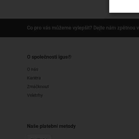
Co pro vás můžeme vylepšit? Dejte nám zpětnou 
O společnosti igus®
O nás
Kariéra
Zmáčknout
Veletrhy
Naše platební metody