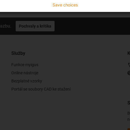
Save choices
vazbu.
Pochvaly a kritika
Služby
K
Funkce myigus
Online nástroje
Bezplatné vzorky
Portál se soubory CAD ke stažení
S
B
n