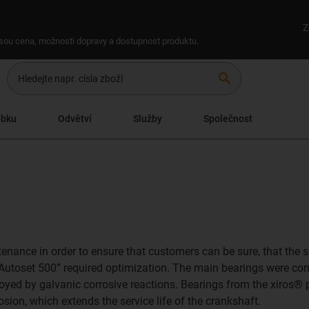
Z
 jsou cena, možnosti dopravy a dostupnost produktu.
search
obku
Odvětví
Služby
Společnost
enance in order to ensure that customers can be sure, that the 
“Autoset 500” required optimization. The main bearings were co
royed by galvanic corrosive reactions. Bearings from the xiros® 
osion, which extends the service life of the crankshaft.