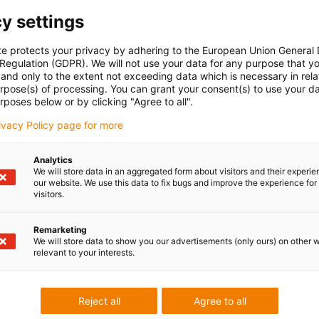
y settings
te protects your privacy by adhering to the European Union General
 Regulation (GDPR). We will not use your data for any purpose that y
and only to the extent not exceeding data which is necessary in relat
arburante ing.Volpi Roberto, Dario Valiante, F
urpose(s) of processing. You can grant your consent(s) to use your da
rposes below or by clicking "Agree to all".
rivacy Policy page for more
Analytics
We will store data in an aggregated form about visitors and their experi
 applications from very different areas of use:
our website. We use this data to fix bugs and improve the experience for 
visitors.
Remarketing
We will store data to show you our advertisements (only ours) on other 
relevant to your interests.
Reject all
Agree to all