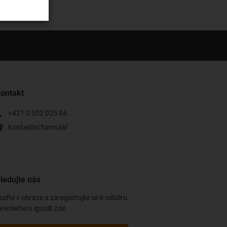
ontakt
+421 2 502 025 04
Kontaktní formulář
ledujte nás
uďte v obraze a zaregistrujte se k odběru
ewsletteru igus® zde.