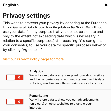
English
Vyberte místo pro doručení
Privacy settings
Výběr stránky země/oblasti může mít vliv na různé
faktory, jako jsou cena, možnosti dopravy a dostupnost
This website protects your privacy by adhering to the European
produktu.
Union General Data Protection Regulation (GDPR). We will not
use your data for any purpose that you do not consent to and
Přejít na
only to the extent not exceeding data which is necessary in
Zobrazit všechna místa
www.igus.com
relation to a specific purpose(s) of processing. You can grant
your consent(s) to use your data for specific purposes below or
by clicking "Agree to all".
search
(
0
)
Visit our Privacy Policy page for more
search
Home
...
Analytics
We will store data in an aggregated form about visitors
Lineární ložiska drylin® jsou odolná vůči nečistotám
and their experiences on our website. We use this data
Lineární ložiska
to fix bugs and improve the experience for all visitors.
drylin® jsou odolná
Remarketing
We will store data to show you our advertisements
vůči nečistotám
(only ours) on other websites relevant to your
interests.