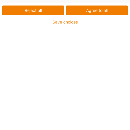
a snižte náklady až o 40
%
Reject all
Agree to all
Save choices
Přejít do online obchodu
Lineární kluzná
ložiska drylin® –
cenově výhodná
alternativa k
valivým ložiskům
Plast místo kovu: Vyměňte