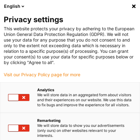
English
Vyberte místo pro doručení
Privacy settings
Výběr stránky země/oblasti může mít vliv na různé
faktory, jako jsou cena, možnosti dopravy a dostupnost
This website protects your privacy by adhering to the European
produktu.
Union General Data Protection Regulation (GDPR). We will not
use your data for any purpose that you do not consent to and
Přejít na
only to the extent not exceeding data which is necessary in
Zobrazit všechna místa
www.igus.com
relation to a specific purpose(s) of processing. You can grant
your consent(s) to use your data for specific purposes below or
by clicking "Agree to all".
search
(
0
)
Visit our Privacy Policy page for more
search
Home
...
Analytics
We will store data in an aggregated form about visitors
Proč se rozhodnout pro lineární technologii drylin®
and their experiences on our website. We use this data
to fix bugs and improve the experience for all visitors.
Remarketing
We will store data to show you our advertisements
Vyměňte ložisko nyní ...
(only ours) on other websites relevant to your
interests.