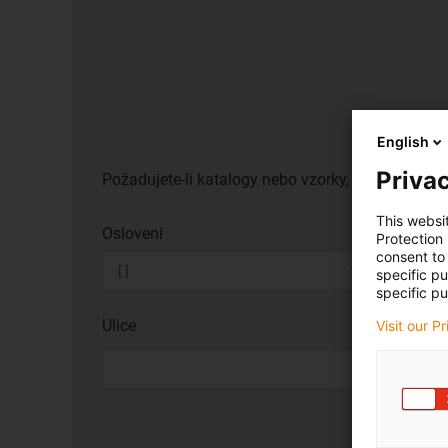
English
Privac
Požadujete-li katalogy nebo vzorky, vyplnte zde s
This websi
Oslovení
Protection
consent to 
specific p
specific pu
Ulice
Visit our P