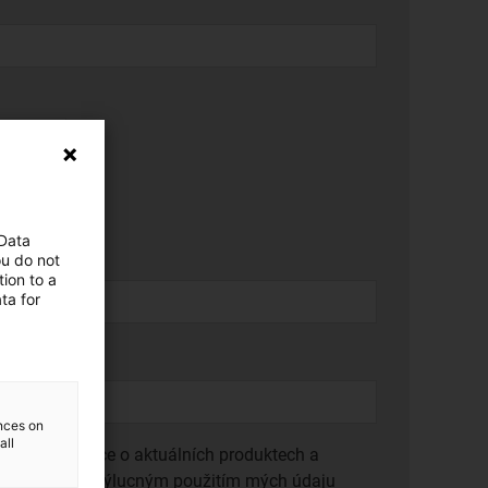
 Data
ou do not
ion to a
ta for
ences on
all
lem informace o aktuálních produktech a
 Souhlasím s výlucným použitím mých údaju