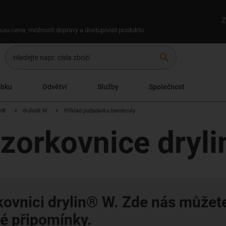
Z
 jsou cena, možnosti dopravy a dostupnost produktu.
search
obku
Odvětví
Služby
Společnost
ch®
drylin® W
Příklad požadavku banderoly
zorkovnice dryl
kovnici drylin® W. Zde nás můžet
é připomínky.