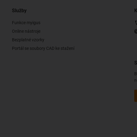
Služby
K
Funkce myigus
Online nástroje
Bezplatné vzorky
Portál se soubory CAD ke stažení
S
B
n