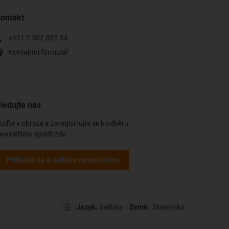
ontakt
+421 2 502 025 04
Kontaktní formulář
ledujte nás
uďte v obraze a zaregistrujte se k odběru
ewsletteru igus® zde.
Přihlásit se k odběru newsletteru
Jazyk:
čeština
|
Země:
Slovensko