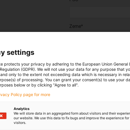
Zeme*
y settings
voji adresu.
te protects your privacy by adhering to the European Union General
Místo
 Regulation (GDPR). We will not use your data for any purpose that y
and only to the extent not exceeding data which is necessary in relat
urpose(s) of processing. You can grant your consent(s) to use your da
rposes below or by clicking "Agree to all".
Kraj
rivacy Policy page for more
Analytics
We will store data in an aggregated form about visitors and their experi
our website. We use this data to fix bugs and improve the experience for 
Ano, preji si dostávat
e-mai
visitors.
službách spolecnosti igus®.