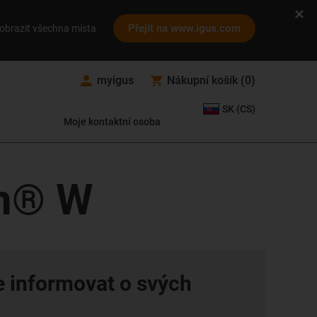
Přejít na www.igus.com
obrazit všechna místa
myigus
Nákupní košík
(
0
)
SK (CS)
Moje kontaktní osoba
in® W
e informovat o svých