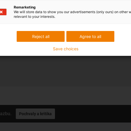
spolecností igus® v rámci re
Remarketing
dat
. Jsem si vedom, že mohu
We will store data to show you our advertisements (only ours) on other 
relevant to your interests.
odkazu "Zrušit odber", který j
Souhlasím s
pravidly ochr
oprávnení mužete kdykoli zruš
Reject all
Agree to all
Save choices
vazbu.
Pochvaly a kritika