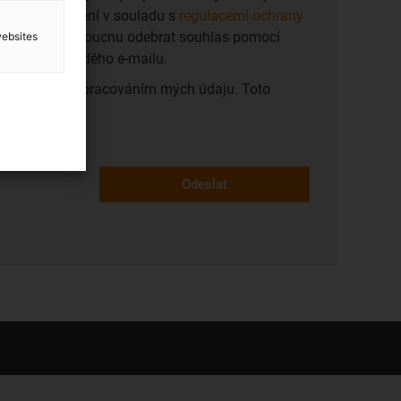
klamních sdelení v souladu s
regulacemi ochrany
 kdykoli v budoucnu odebrat souhlas pomocí
websites
e soucástí každého e-mailu.
any dat
a se zpracováním mých údaju. Toto
it.
Odeslat