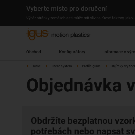
Vyberte místo pro doručení
Výběr stránky země/oblasti může mít vliv na různé faktory, jako
Obchod
Konfigurátory
Informace o výr
Home
Linear system
Profile guide
Objímky dry-te
Objednávka v
Obdržíte bezplatnou vzor
potřebách nebo napsat sv