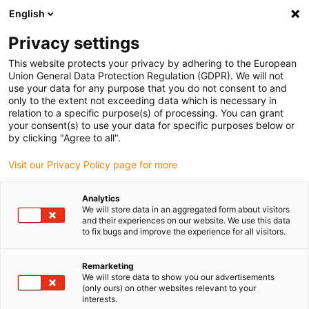
English
Vyberte místo pro doručení
Privacy settings
Výběr stránky země/oblasti může mít vliv na různé
faktory, jako jsou cena, možnosti dopravy a dostupnost
This website protects your privacy by adhering to the European
produktu.
Union General Data Protection Regulation (GDPR). We will not
use your data for any purpose that you do not consent to and
Přejít na
only to the extent not exceeding data which is necessary in
Zobrazit všechna místa
www.igus.com
relation to a specific purpose(s) of processing. You can grant
your consent(s) to use your data for specific purposes below or
by clicking "Agree to all".
search
(
0
)
Visit our Privacy Policy page for more
search
Home
Linear system
Analytics
We will store data in an aggregated form about visitors
and their experiences on our website. We use this data
to fix bugs and improve the experience for all visitors.
Remarketing
We will store data to show you our advertisements
(only ours) on other websites relevant to your
interests.
Objednat bezplatný vzorek