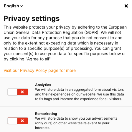
English
Vyberte místo pro doručení
Privacy settings
Výběr stránky země/oblasti může mít vliv na různé
faktory, jako jsou cena, možnosti dopravy a dostupnost
This website protects your privacy by adhering to the European
produktu.
Union General Data Protection Regulation (GDPR). We will not
use your data for any purpose that you do not consent to and
Přejít na
only to the extent not exceeding data which is necessary in
Zobrazit všechna místa
www.igus.com
relation to a specific purpose(s) of processing. You can grant
your consent(s) to use your data for specific purposes below or
by clicking "Agree to all".
search
(
0
)
Visit our Privacy Policy page for more
search
Home
...
Analytics
We will store data in an aggregated form about visitors
Sady konektorů HARTING se zásuvkovými vložkami
and their experiences on our website. We use this data
pripravené na odoslanie za 24 až 48
to fix bugs and improve the experience for all visitors.
hodín
Remarketing
We will store data to show you our advertisements
Sady konektorů
(only ours) on other websites relevant to your
interests.