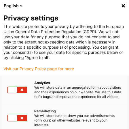
English
Vyberte místo pro doručení
Privacy settings
Výběr stránky země/oblasti může ovlivnit různé faktory
This website protects your privacy by adhering to the European
Union General Data Protection Regulation (GDPR). We will not
Zobrazit všechna místa
use your data for any purpose that you do not consent to and
only to the extent not exceeding data which is necessary in
relation to a specific purpose(s) of processing. You can grant
Přejít na www.igus.com
your consent(s) to use your data for specific purposes below or
by clicking "Agree to all".
Visit our Privacy Policy page for more
(0)
Analytics
We will store data in an aggregated form about visitors
Domovská stránka
Rozsah kabelů
Kabel Pro Měřicí Systémy
and their experiences on our website. We use this data
to fix bugs and improve the experience for all visitors.
Remarketing
We will store data to show you our advertisements
(only ours) on other websites relevant to your
interests.