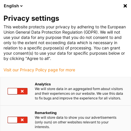
English
Vyberte místo pro doručení
Privacy settings
Výběr stránky země/oblasti může ovlivnit různé faktory
This website protects your privacy by adhering to the European
Union General Data Protection Regulation (GDPR). We will not
Zobrazit všechna místa
use your data for any purpose that you do not consent to and
only to the extent not exceeding data which is necessary in
relation to a specific purpose(s) of processing. You can grant
Přejít na www.igus.com
your consent(s) to use your data for specific purposes below or
by clicking "Agree to all".
Visit our Privacy Policy page for more
(0)
Analytics
We will store data in an aggregated form about visitors
Domovská stránka
Novinky
and their experiences on our website. We use this data
to fix bugs and improve the experience for all visitors.
Špičkový Motorový Kabel Tpe Cf38 Bez Ochranného Vodiče
Remarketing
We will store data to show you our advertisements
(only ours) on other websites relevant to your
interests.