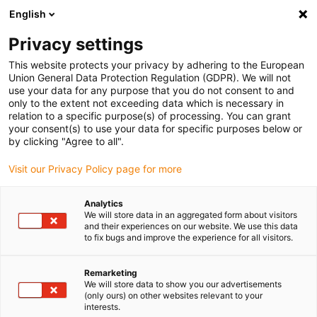
English
Vyberte místo pro doručení
Privacy settings
Výběr stránky země/oblasti může ovlivnit různé faktory
This website protects your privacy by adhering to the European
Union General Data Protection Regulation (GDPR). We will not
Zobrazit všechna místa
use your data for any purpose that you do not consent to and
only to the extent not exceeding data which is necessary in
relation to a specific purpose(s) of processing. You can grant
Přejít na www.igus.com
your consent(s) to use your data for specific purposes below or
by clicking "Agree to all".
Visit our Privacy Policy page for more
(0)
Analytics
We will store data in an aggregated form about visitors
Domovská stránka
Vzorek
Easy Chain
and their experiences on our website. We use this data
to fix bugs and improve the experience for all visitors.
Informace o produktu
Remarketing
We will store data to show you our advertisements
(only ours) on other websites relevant to your
easy chain
interests.