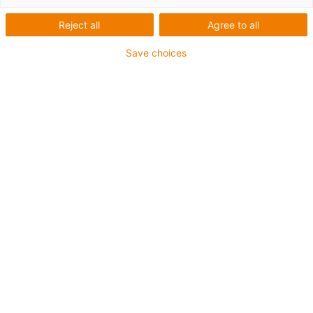
Reject all
Agree to all
Save choices
Velmi snadné plnění a nákladově efektivní
K dispozici ve dvou verzích:
Lze naplnit ve vnějším poloměru
Lze plnit ve vnitřním poloměru