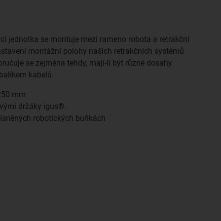
cí jednotka se montuje mezi rameno robota a retrakční
stavení montážní polohy našich retrakčních systémů
ručuje se zejména tehdy, mají-li být různé dosahy
balíkem kabelů.
 250 mm
vými držáky igus®.
tísněných robotických buňkách