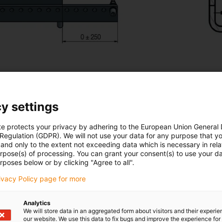
y settings
te protects your privacy by adhering to the European Union General
 Regulation (GDPR). We will not use your data for any purpose that y
and only to the extent not exceeding data which is necessary in relat
urpose(s) of processing. You can grant your consent(s) to use your da
Další informace o pneum
rposes below or by clicking "Agree to all".
rivacy Policy page for more
Analytics
We will store data in an aggregated form about visitors and their experi
our website. We use this data to fix bugs and improve the experience for 