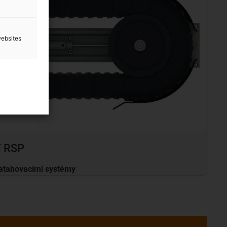
websites
í RSP
atahovacími systémy