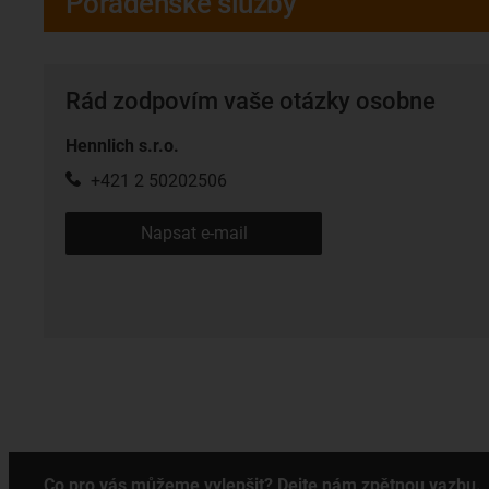
Poradenské služby
Rád zodpovím vaše otázky osobne
Hennlich s.r.o.
+421 2 50202506
Napsat e-mail
Co pro vás můžeme vylepšit? Dejte nám zpětnou vazbu.