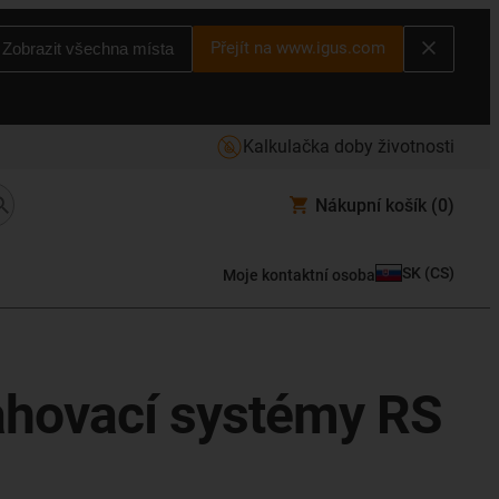
Přejít na www.igus.com
Zobrazit všechna místa
Kalkulačka doby životnosti
Nákupní košík
(0)
SK
(
CS
)
Moje kontaktní osoba
tahovací systémy RS