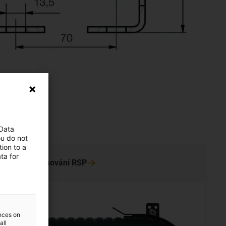
 Data
ou do not
ion to a
ta for
atickém zatahování
RSP
ences on
all