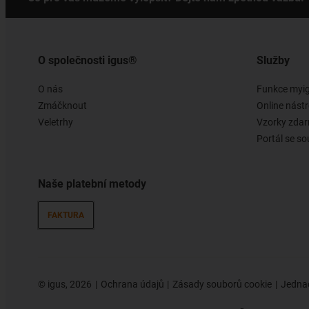
O společnosti igus®
Služby
O nás
Funkce myi
Zmáčknout
Online nástr
Veletrhy
Vzorky zda
Portál se so
Naše platební metody
FAKTURA
©
igus, 2026
Ochrana údajů
Zásady souborů cookie
Jednac