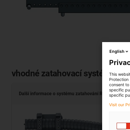
English
Privac
vhodné zatahovací systémy
This websi
Protection
consent to 
specific p
Další informace o systému zatahování
RS
specific pu
Visit our P