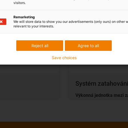
visitors.
Remarketing
We will store data to show you our advertisements (only ours) on other 
relevant to your interests.
Reject all
Agree to all
Save choices
Systém zatahován
Výkonná jednotka mezi z