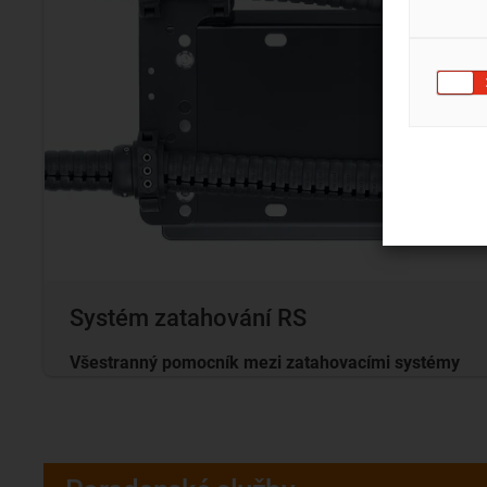
Systém zatahování RS
Všestranný pomocník mezi zatahovacími systémy