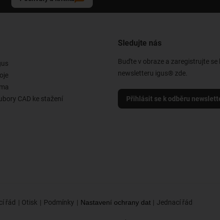
Sledujte nás
Buďte v obraze a zaregistrujte se
gus
newsletteru igus® zde.
oje
rma
ubory CAD ke stažení
Přihlásit se k odběru newslett
í řád
Otisk
Podmínky
Nastavení ochrany dat
Jednací řád