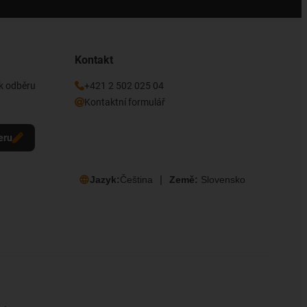
Kontakt
 k odběru
+421 2 502 025 04
Kontaktní formulář
eru
Jazyk:
Čeština
Země:
Slovensko