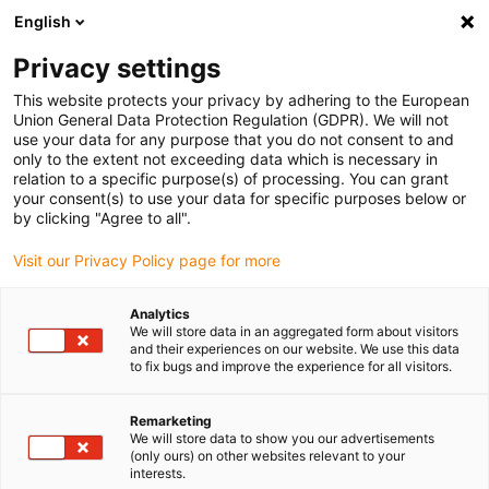
English
Vyberte místo pro doručení
Privacy settings
Výběr stránky země/oblasti může ovlivnit různé faktory
This website protects your privacy by adhering to the European
Union General Data Protection Regulation (GDPR). We will not
Zobrazit všechna místa
use your data for any purpose that you do not consent to and
only to the extent not exceeding data which is necessary in
Přejít na www.igus.com
relation to a specific purpose(s) of processing. You can grant
your consent(s) to use your data for specific purposes below or
by clicking "Agree to all".
(0)
Visit our Privacy Policy page for more
Domovská stránka
Produkty
Svorky MRK
Analytics
We will store data in an aggregated form about visitors
and their experiences on our website. We use this data
to fix bugs and improve the experience for all visitors.
Montážní svorky Cobot
Remarketing
We will store data to show you our advertisements
(only ours) on other websites relevant to your
Snadný přenos energie pro
interests.