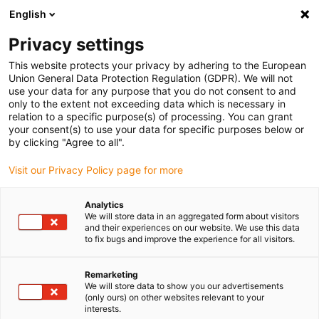
English
Vyberte místo pro doručení
Privacy settings
Výběr stránky země/oblasti může ovlivnit různé faktory
This website protects your privacy by adhering to the European
Union General Data Protection Regulation (GDPR). We will not
Zobrazit všechna místa
use your data for any purpose that you do not consent to and
only to the extent not exceeding data which is necessary in
relation to a specific purpose(s) of processing. You can grant
Přejít na www.igus.com
your consent(s) to use your data for specific purposes below or
by clicking "Agree to all".
Visit our Privacy Policy page for more
(0)
Analytics
We will store data in an aggregated form about visitors
Domovská stránka
Novinky z robotiky
Triflex R Suchá Čistírna
and their experiences on our website. We use this data
to fix bugs and improve the experience for all visitors.
Remarketing
We will store data to show you our advertisements
(only ours) on other websites relevant to your
interests.