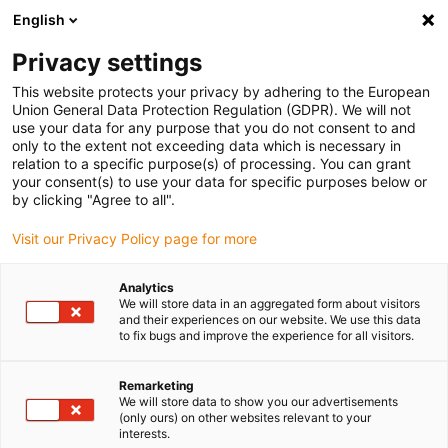
English
Vyberte místo pro doručení
Privacy settings
Výběr stránky země/oblasti může ovlivnit různé faktory
This website protects your privacy by adhering to the European
Union General Data Protection Regulation (GDPR). We will not
Zobrazit všechna místa
use your data for any purpose that you do not consent to and
only to the extent not exceeding data which is necessary in
relation to a specific purpose(s) of processing. You can grant
Přejít na www.igus.com
your consent(s) to use your data for specific purposes below or
by clicking "Agree to all".
Visit our Privacy Policy page for more
(0)
Analytics
We will store data in an aggregated form about visitors
Domovská stránka
Rotační pohyb
Vodicí Kanály Twisterchain
and their experiences on our website. We use this data
to fix bugs and improve the experience for all visitors.
Výběrová tabulka a
Remarketing
We will store data to show you our advertisements
(only ours) on other websites relevant to your
konstrukční údaje pro
interests.