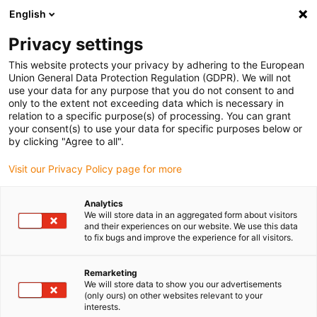
English
Vyberte místo pro doručení
Privacy settings
Výběr stránky země/oblasti může ovlivnit různé faktory
This website protects your privacy by adhering to the European
Union General Data Protection Regulation (GDPR). We will not
Zobrazit všechna místa
use your data for any purpose that you do not consent to and
only to the extent not exceeding data which is necessary in
relation to a specific purpose(s) of processing. You can grant
Přejít na www.igus.com
your consent(s) to use your data for specific purposes below or
by clicking "Agree to all".
Visit our Privacy Policy page for more
(0)
Analytics
We will store data in an aggregated form about visitors
Domovská stránka
Rotační pohyb
Řetězy Twisterchain
and their experiences on our website. We use this data
to fix bugs and improve the experience for all visitors.
twisterchain® - kruhové a
Remarketing
We will store data to show you our advertisements
(only ours) on other websites relevant to your
spirálové pohyby, lze
interests.