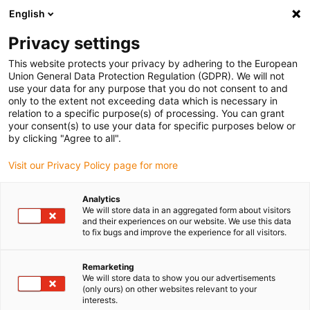
English
Vyberte místo pro doručení
Privacy settings
Výběr stránky země/oblasti může ovlivnit různé faktory
This website protects your privacy by adhering to the European
Union General Data Protection Regulation (GDPR). We will not
Zobrazit všechna místa
use your data for any purpose that you do not consent to and
only to the extent not exceeding data which is necessary in
relation to a specific purpose(s) of processing. You can grant
Přejít na www.igus.com
your consent(s) to use your data for specific purposes below or
by clicking "Agree to all".
Visit our Privacy Policy page for more
(0)
Analytics
We will store data in an aggregated form about visitors
Domovská stránka
Varianty příčníků
3400/3500/3450
and their experiences on our website. We use this data
to fix bugs and improve the experience for all visitors.
Pro velké hadice - větší
Remarketing
We will store data to show you our advertisements
(only ours) on other websites relevant to your
variabilita
interests.